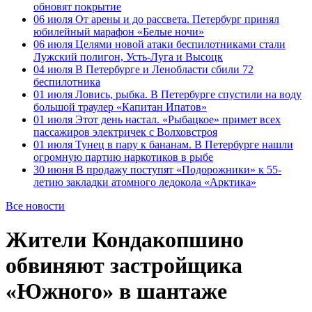
обновят покрытие
06 июля
От арены и до рассвета. Петербург принял
юбилейный марафон «Белые ночи»
06 июля
Целями новой атаки беспилотниками стали
Лужский полигон, Усть-Луга и Высоцк
04 июля
В Петербурге и Ленобласти сбили 72
беспилотника
01 июля
Ловись, рыбка. В Петербурге спустили на воду
большой траулер «Капитан Ипатов»
01 июля
Этот день настал. «Рыбацкое» примет всех
пассажиров электричек с Волховстроя
01 июля
Тунец в пару к бананам. В Петербурге нашли
огромную партию наркотиков в рыбе
30 июня
В продажу поступят «Подорожники» к 55-
летию закладки атомного ледокола «Арктика»
Все новости
Жители Кондакопшино
обвиняют застройщика
«Южного» в шантаже