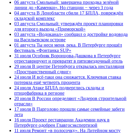
06 августа
Смольный: завершена проходка зелёной
линии до «Каменки». Но станции − через 3 года
04 августа
В Ленобласти сбили 17 БПЛА, повреждён
складской комплекс
03 августа
Смольный: утверждён проект планировки
для второго выхода «Приморской»
03 августа
«Водоканал» сообщил о достройке водовода
на Васильевском острове
01 августа
Ты неси меня, река. В Петербурге прошёл
фестиваль «Фонтанка SUP»
31 июля
Особняк Воронцова-Дашкова в Петербурге
отреставрируют и превратят в пятизвездочный отель
29 июля
В центре Петербурга открылась инсталляция
«Пространственный сдвиг»
24 июля
И всё-таки она снижается. Ключевая ставка
потеряла ещё четверть процента
24 июля
Атаке БПЛА подверглись склады и
птицефабрика в регионе
20 июля
В России определяют «Лидеров строительной
отрасли»
17 июля
В Парголово прошли самые семейные забеги
лета
16 июля
Проект реставрации Академии наук в
Петербурге одобрен Главгосэкспертизой
11 июля
Ремонт «в полосочку». На Литейном мосту