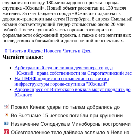
слушания по поводу 180-миллиардного проекта города-
спутника «Южный». Новый объект рассчитан на 130 тысяч
жителей. За счет бюджета города «Южный» подключат к
дорожно-транспортным сетям Петербурга, 8 апреля Смольный
объвил соответствующий тендер стоимостью около 20 млн
рублей. После слушаний часть горожан заговорила о
формальности обсуждений проекта, а также о его негативных
последствиях в ближайшей и долгосрочной перспективах.
0
Читать в
Я
ндекс.Новости
Читать в Дзен
Читайте также:
Арбитражный суд не лишил девелопера города
"Южный" права собственности на Старогатчинский лес
На ПМЭФ подписано соглашение о развитии
инфраструктуры города-спутника "Южный"
Аэроэкспресс от Витебского вокзала могут продлить до
Южного
Провал Киева: удары по тылам добрались до
Зеленского быстрее, чем до России
Во Вьетнаме 15 человек погибли при крушении
туристического катера
Назначение Солодчука в Минобороны костромичи
встретили с гордостью
Обезглавленное тело дайвера всплыло в Неве на