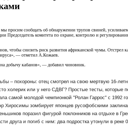
лками
и, мы просим сообщать об обнаружении трупов свиней, усиливае
и Председатель комитета по охране, контролю и регулировани
ов, чтобы снизить риск развития африканской чумы. Отстрел ка
вируса», — отметил А.Кожаев.
 на добычу кабанов», — добавил чиновник.
ьбы – похороны: отец смотрел на свою мертвую 16-лет
слезы
сто холерик или у него СДВГ? Простые тесты, которые п
ала самой молодой чемпионкой "Ролан Гаррос" с 1992 г
эр Хиросимы зомбирует японцев русофобскими заклин
еньшиков поразил фигурой поклонников на отдыхе в Гр
ти друга и погиб с ним: два подростка утонули в реке 0