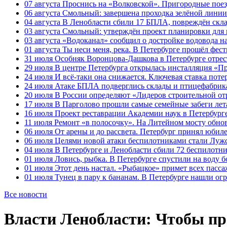
07 августа
Проснись на «Волковской». Пригородные поезд
06 августа
Смольный: завершена проходка зелёной линии 
04 августа
В Ленобласти сбили 17 БПЛА, повреждён скла
03 августа
Смольный: утверждён проект планировки для 
03 августа
«Водоканал» сообщил о достройке водовода на
01 августа
Ты неси меня, река. В Петербурге прошёл фес
31 июля
Особняк Воронцова-Дашкова в Петербурге отрест
29 июля
В центре Петербурга открылась инсталляция «П
24 июля
И всё-таки она снижается. Ключевая ставка поте
24 июля
Атаке БПЛА подверглись склады и птицефабрика
20 июля
В России определяют «Лидеров строительной от
17 июля
В Парголово прошли самые семейные забеги лет
16 июля
Проект реставрации Академии наук в Петербурге
11 июля
Ремонт «в полосочку». На Литейном мосту обно
06 июля
От арены и до рассвета. Петербург принял юби
06 июля
Целями новой атаки беспилотниками стали Лужс
04 июля
В Петербурге и Ленобласти сбили 72 беспилотн
01 июля
Ловись, рыбка. В Петербурге спустили на воду 
01 июля
Этот день настал. «Рыбацкое» примет всех пасса
01 июля
Тунец в пару к бананам. В Петербурге нашли ог
Все новости
Власти Ленобласти: Чтобы пр