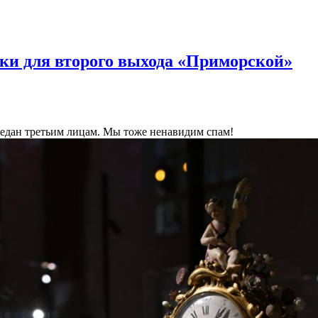
ки для второго выхода «Приморской»
ередан третьим лицам. Мы тоже ненавидим спам!