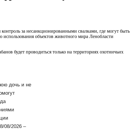
м контроль за несанкционированными свалками, где могут быть
ю использования объектов животного мира Ленобласти
банов будет проводиться только на территориях охотничьих
нюю дочь и не
омогут
ода
аниями
еции
8/08/2026 –