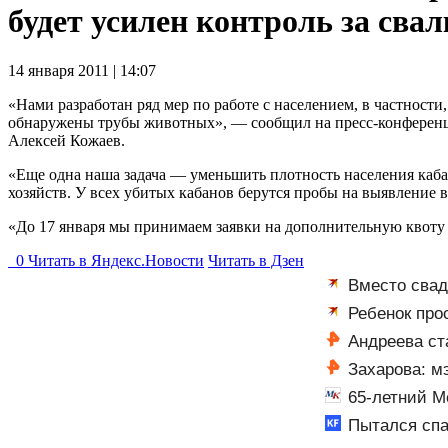
будет усилен контроль за сва
14 января 2011 | 14:07
«Нами разработан ряд мер по работе с населением, в частност
обнаружены трубы животных», — сообщил на пресс-конференци
Алексей Кожаев.
«Еще одна наша задача — уменьшить плотность населения кабан
хозяйств. У всех убитых кабанов берутся пробы на выявление 
«До 17 января мы принимаем заявки на дополнительную квоту
0
Читать в
Я
ндекс.Новости
Читать в Дзен
Вместо свад
мог сдержать 
Ребенок про
разобраться
Андреева ст
Захарова: м
65-летний М
Пытался спас
Новости