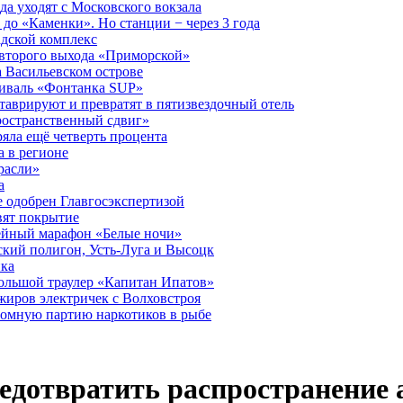
а уходят с Московского вокзала
до «Каменки». Но станции − через 3 года
дской комплекс
второго выхода «Приморской»
 Васильевском острове
тиваль «Фонтанка SUP»
аврируют и превратят в пятизвездочный отель
ространственный сдвиг»
ряла ещё четверть процента
 в регионе
расли»
а
 одобрен Главгосэкспертизой
вят покрытие
лейный марафон «Белые ночи»
кий полигон, Усть-Луга и Высоцк
ика
большой траулер «Капитан Ипатов»
жиров электричек с Волховстроя
ромную партию наркотиков в рыбе
едотвратить распространение