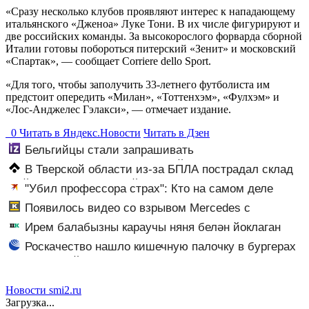
«Сразу несколько клубов проявляют интерес к нападающему
итальянского «Дженоа» Луке Тони. В их числе фигурируют и
две российских команды. За высокорослого форварда сборной
Италии готовы побороться питерский «Зенит» и московский
«Спартак», — сообщает Corriere dello Sport.
«Для того, чтобы заполучить 33-летнего футболиста им
предстоит опередить «Милан», «Тоттенхэм», «Фулхэм» и
«Лос-Анджелес Гэлакси», — отмечает издание.
0
Читать в
Я
ндекс.Новости
Читать в Дзен
Бельгийцы стали запрашивать
«визы традиционных ценностей» в посольстве РФ
В Тверской области из-за БПЛА пострадал склад
Вайлдберриз и постройки в СНТ – Новости Твери и
"Убил профессора страх": Кто на самом деле
городов Тверской области сегодня - Afanasy.biz –
виноват в смерти ученого Зезина, остановившего
Появилось видео со взрывом Mercedes с
Тверские новости. Новости
мальчишек на поле с горохом
гендиректором «Уралдронзавода» на Урале
Ирем балабызны караучы няня белән йоклаган
Роскачество нашло кишечную палочку в бургерах
пяти крупнейших фастфудов
Новости smi2.ru
Загрузка...