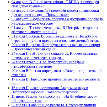
04 августа
В Ленобласти сбили 17 БПЛА, повреждён
складской комплекс
03 августа
Смольный: утверждён проект планировки
для второго выхода «Приморской»
03 августа
«Водоканал» сообщил о достройке водовода
на Васильевском острове
01 августа
Ты неси меня, река. В Петербурге прошёл
фестиваль «Фонтанка SUP»
31 июля
Особняк Воронцова-Дашкова в Петербурге
отреставрируют и превратят в пятизвездочный отель
29 июля
В центре Петербурга открылась инсталляция
«Пространственный сдвиг»
24 июля
И всё-таки она снижается. Ключевая ставка
потеряла ещё четверть процента
24 июля
Атаке БПЛА подверглись склады и
птицефабрика в регионе
20 июля
В России определяют «Лидеров строительной
отрасли»
17 июля
В Парголово прошли самые семейные забеги
лета
16 июля
Проект реставрации Академии наук в
Петербурге одобрен Главгосэкспертизой
11 июля
Ремонт «в полосочку». На Литейном мосту
обновят покрытие
06 июля
От арены и до рассвета. Петербург принял