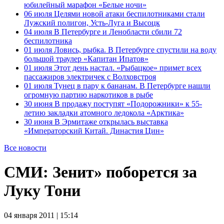
юбилейный марафон «Белые ночи»
06 июля
Целями новой атаки беспилотниками стали
Лужский полигон, Усть-Луга и Высоцк
04 июля
В Петербурге и Ленобласти сбили 72
беспилотника
01 июля
Ловись, рыбка. В Петербурге спустили на воду
большой траулер «Капитан Ипатов»
01 июля
Этот день настал. «Рыбацкое» примет всех
пассажиров электричек с Волховстроя
01 июля
Тунец в пару к бананам. В Петербурге нашли
огромную партию наркотиков в рыбе
30 июня
В продажу поступят «Подорожники» к 55-
летию закладки атомного ледокола «Арктика»
30 июня
В Эрмитаже открылась выставка
«Императорский Китай. Династия Цин»
Все новости
СМИ: Зенит» поборется за
Луку Тони
04 января 2011 | 15:14