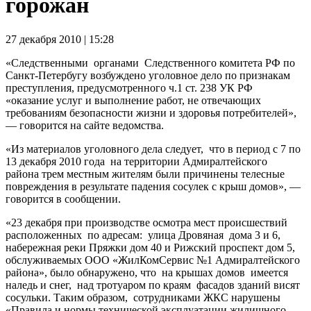
горожан
27 декабря 2010 | 15:28
«Следственными органами Следственного комитета РФ по
Санкт-Петербугу возбуждено уголовное дело по признакам
преступления, предусмотренного ч.1 ст. 238 УК РФ
«оказание услуг и выполнение работ, не отвечающих
требованиям безопасности жизни и здоровья потребителей»,
— говорится на сайте ведомства.
«Из материалов уголовного дела следует, что в период с 7 по
13 декабря 2010 года на территории Адмиралтейского
района трем местным жителям были причинены телесные
повреждения в результате падения сосулек с крыш домов», —
говорится в сообщении.
«23 декабря при производстве осмотра мест происшествий
расположенных по адресам: улица Дровяная дома 3 и 6,
набережная реки Пряжки дом 40 и Рижский проспект дом 5,
обслуживаемых ООО «ЖилКомСервис №1 Адмиралтейского
района», было обнаружено, что на крышах домов имеется
наледь и снег, над тротуаром по краям фасадов зданий висят
сосульки. Таким образом, сотрудниками ЖКС нарушены
«Правила и нормы технической эксплуатации жилищного