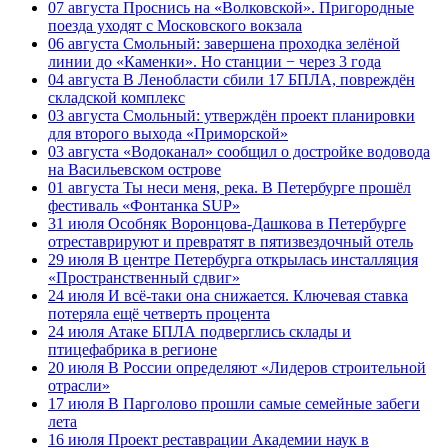
07 августа
Проснись на «Волковской». Пригородные
поезда уходят с Московского вокзала
06 августа
Смольный: завершена проходка зелёной
линии до «Каменки». Но станции − через 3 года
04 августа
В Ленобласти сбили 17 БПЛА, повреждён
складской комплекс
03 августа
Смольный: утверждён проект планировки
для второго выхода «Приморской»
03 августа
«Водоканал» сообщил о достройке водовода
на Васильевском острове
01 августа
Ты неси меня, река. В Петербурге прошёл
фестиваль «Фонтанка SUP»
31 июля
Особняк Воронцова-Дашкова в Петербурге
отреставрируют и превратят в пятизвездочный отель
29 июля
В центре Петербурга открылась инсталляция
«Пространственный сдвиг»
24 июля
И всё-таки она снижается. Ключевая ставка
потеряла ещё четверть процента
24 июля
Атаке БПЛА подверглись склады и
птицефабрика в регионе
20 июля
В России определяют «Лидеров строительной
отрасли»
17 июля
В Парголово прошли самые семейные забеги
лета
16 июля
Проект реставрации Академии наук в