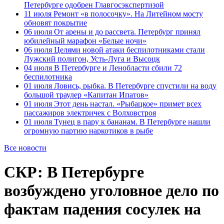
Петербурге одобрен Главгосэкспертизой
11 июля
Ремонт «в полосочку». На Литейном мосту
обновят покрытие
06 июля
От арены и до рассвета. Петербург принял
юбилейный марафон «Белые ночи»
06 июля
Целями новой атаки беспилотниками стали
Лужский полигон, Усть-Луга и Высоцк
04 июля
В Петербурге и Ленобласти сбили 72
беспилотника
01 июля
Ловись, рыбка. В Петербурге спустили на воду
большой траулер «Капитан Ипатов»
01 июля
Этот день настал. «Рыбацкое» примет всех
пассажиров электричек с Волховстроя
01 июля
Тунец в пару к бананам. В Петербурге нашли
огромную партию наркотиков в рыбе
Все новости
СКР: В Петербурге
возбуждено уголовное дело по
фактам падения сосулек на