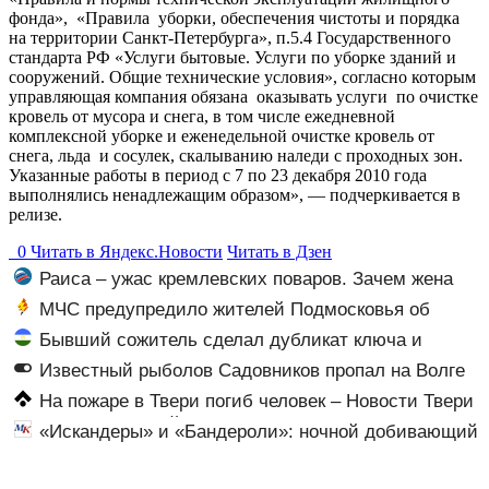
фонда», «Правила уборки, обеспечения чистоты и порядка
на территории Санкт-Петербурга», п.5.4 Государственного
стандарта РФ «Услуги бытовые. Услуги по уборке зданий и
сооружений. Общие технические условия», согласно которым
управляющая компания обязана оказывать услуги по очистке
кровель от мусора и снега, в том числе ежедневной
комплексной уборке и еженедельной очистке кровель от
снега, льда и сосулек, скалыванию наледи с проходных зон.
Указанные работы в период с 7 по 23 декабря 2010 года
выполнялись ненадлежащим образом», — подчеркивается в
релизе.
0
Читать в
Я
ндекс.Новости
Читать в Дзен
Раиса – ужас кремлевских поваров. Зачем жена
Горбачева требовала пять видов каши каждое утро?
МЧС предупредило жителей Подмосковья об
угрозе атаки дронов
Бывший сожитель сделал дубликат ключа и
обокрал уфимку
Известный рыболов Садовников пропал на Волге
во время шторма
На пожаре в Твери погиб человек – Новости Твери
и городов Тверской области сегодня - Afanasy.biz –
«Искандеры» и «Бандероли»: ночной добивающий
Тверские новости. Новости Твери. Тверь новости.
удар по Одессе и Ильичевску
Новости. Новости сегод