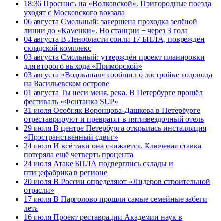
18:36
Проснись на «Волковской». Пригородные поезда
уходят с Московского вокзала
06 августа
Смольный: завершена проходка зелёной
линии до «Каменки». Но станции − через 3 года
04 августа
В Ленобласти сбили 17 БПЛА, повреждён
складской комплекс
03 августа
Смольный: утверждён проект планировки
для второго выхода «Приморской»
03 августа
«Водоканал» сообщил о достройке водовода
на Васильевском острове
01 августа
Ты неси меня, река. В Петербурге прошёл
фестиваль «Фонтанка SUP»
31 июля
Особняк Воронцова-Дашкова в Петербурге
отреставрируют и превратят в пятизвездочный отель
29 июля
В центре Петербурга открылась инсталляция
«Пространственный сдвиг»
24 июля
И всё-таки она снижается. Ключевая ставка
потеряла ещё четверть процента
24 июля
Атаке БПЛА подверглись склады и
птицефабрика в регионе
20 июля
В России определяют «Лидеров строительной
отрасли»
17 июля
В Парголово прошли самые семейные забеги
лета
16 июля
Проект реставрации Академии наук в