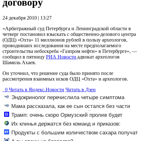
договору
24 декабря 2010 | 13:27
«Арбитражный суд Петербурга и Ленинградской области в
четверг постановил взыскать с общественно-делового центра
(ОДЦ) «Охта» 11 миллионов рублей в пользу археологов,
проводивших исследования на месте предполагаемого
строительства небоскреба «Газпром нефти» в Петербурге», —
сообщил в пятницу
РИА Новости
адвокат археологов
Шамиль Ахаев.
Он уточнил, что решение суда было принято после
рассмотрения взаимных исков ОДЦ «Охта» и археологов.
0
Читать в
Я
ндекс.Новости
Читать в Дзен
Эндокринолог перечислила четыре симптома
сахарного диабета
Мама рассказала, как ее сын остался без части
пальца в Детском саду в Западной Двине
Трамп: очень скоро Ормузский пролив будет
открыт, иначе последует удар по Ирану - Новости на
Их клинья держатся без команд и приказов:
Вести.ru
журавли знают секрет идеального единства
Продукты с большим количеством сахара получат
предупреждающие надписи - подробности 06/08/2026