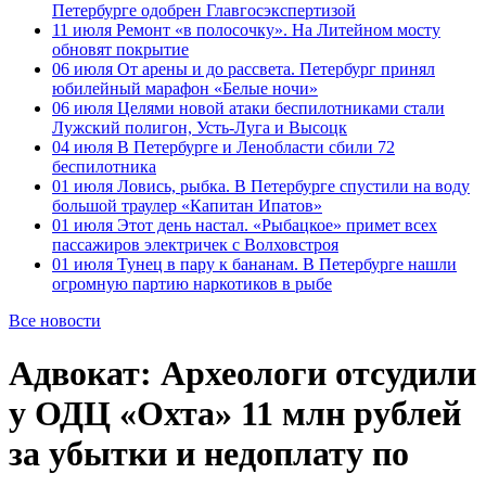
Петербурге одобрен Главгосэкспертизой
11 июля
Ремонт «в полосочку». На Литейном мосту
обновят покрытие
06 июля
От арены и до рассвета. Петербург принял
юбилейный марафон «Белые ночи»
06 июля
Целями новой атаки беспилотниками стали
Лужский полигон, Усть-Луга и Высоцк
04 июля
В Петербурге и Ленобласти сбили 72
беспилотника
01 июля
Ловись, рыбка. В Петербурге спустили на воду
большой траулер «Капитан Ипатов»
01 июля
Этот день настал. «Рыбацкое» примет всех
пассажиров электричек с Волховстроя
01 июля
Тунец в пару к бананам. В Петербурге нашли
огромную партию наркотиков в рыбе
Все новости
Адвокат: Археологи отсудили
у ОДЦ «Охта» 11 млн рублей
за убытки и недоплату по