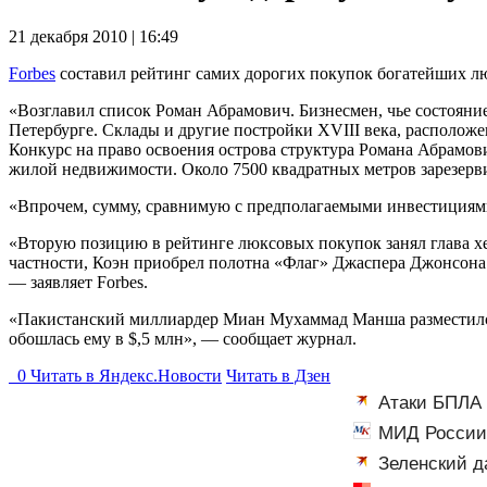
21 декабря 2010 | 16:49
Forbes
составил рейтинг самих дорогих покупок богатейших лю
«Возглавил список Роман Абрамович. Бизнесмен, чье состояние
Петербурге. Склады и другие постройки XVIII века, расположе
Конкурс на право освоения острова структура Романа Абрамови
жилой недвижимости. Около 7500 квадратных метров зарезерв
«Впрочем, сумму, сравнимую с предполагаемыми инвестициями 
«Вторую позицию в рейтинге люксовых покупок занял глава хе
частности, Коэн приобрел полотна «Флаг» Джаспера Джонсона и
— заявляет Forbes.
«Пакистанский миллиардер Миан Мухаммад Манша разместился в 
обошлась ему в $,5 млн», — сообщает журнал.
0
Читать в
Я
ндекс.Новости
Читать в Дзен
Атаки БПЛА 
атаки на склад
МИД России 
Зеленский д
операцию»