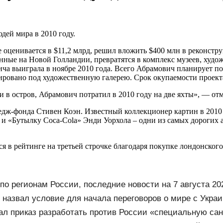
дей мира в 2010 году.
 оценивается в $11,2 млрд, решил вложить $400 млн в реконстр
нные на Новой Голландии, превратятся в комплекс музеев, худож
ча выиграла в ноябре 2010 года. Всего Абрамович планирует по
ировано под художественную галерею. Срок окупаемости проект
в остров, Абрамович потратил в 2010 году на две яхты», — отме
дж-фонда Стивен Коэн. Известный коллекционер картин в 2010 
 «Бутылку Coca-Cola» Энди Уорхола – одни из самых дорогих ар
рейтинге на третьей строчке благодаря покупке лондонского St
по регионам России, последние новости на 7 августа 20
ы Wildberries, состояние пострадавших
назвал условие для начала переговоров о мире с Укра
ал приказ разработать против России «специальную са