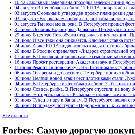
16:42
Смольный: завершена проходка зелёной линии до «К
04 августа
В Ленобласти сбили 17 БПЛА, повреждён скла
03 августа
Смольный: утверждён проект планировки для 
03 августа
«Водоканал» сообщил о достройке водовода на
01 августа
Ты неси меня, река. В Петербурге прошёл фес
31 июля
Особняк Воронцова-Дашкова в Петербурге отрест
29 июля
В центре Петербурга открылась инсталляция «П
24 июля
И всё-таки она снижается. Ключевая ставка поте
24 июля
Атаке БПЛА подверглись склады и птицефабрика
20 июля
В России определяют «Лидеров строительной от
17 июля
В Парголово прошли самые семейные забеги лет
16 июля
Проект реставрации Академии наук в Петербурге
11 июля
Ремонт «в полосочку». На Литейном мосту обно
06 июля
От арены и до рассвета. Петербург принял юби
06 июля
Целями новой атаки беспилотниками стали Лужс
04 июля
В Петербурге и Ленобласти сбили 72 беспилотн
01 июля
Ловись, рыбка. В Петербурге спустили на воду 
01 июля
Этот день настал. «Рыбацкое» примет всех пасса
01 июля
Тунец в пару к бананам. В Петербурге нашли ог
30 июня
В продажу поступят «Подорожники» к 55-летию 
Все новости
Forbes: Самую дорогую покуп