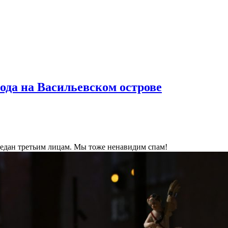
ода на Васильевском острове
ередан третьим лицам. Мы тоже ненавидим спам!