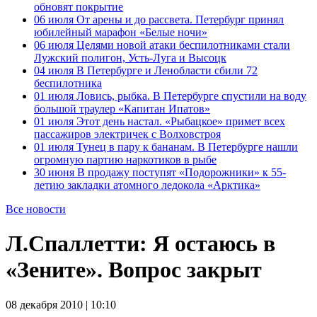
обновят покрытие
06 июля
От арены и до рассвета. Петербург принял
юбилейный марафон «Белые ночи»
06 июля
Целями новой атаки беспилотниками стали
Лужский полигон, Усть-Луга и Высоцк
04 июля
В Петербурге и Ленобласти сбили 72
беспилотника
01 июля
Ловись, рыбка. В Петербурге спустили на воду
большой траулер «Капитан Ипатов»
01 июля
Этот день настал. «Рыбацкое» примет всех
пассажиров электричек с Волховстроя
01 июля
Тунец в пару к бананам. В Петербурге нашли
огромную партию наркотиков в рыбе
30 июня
В продажу поступят «Подорожники» к 55-
летию закладки атомного ледокола «Арктика»
Все новости
Л.Спаллетти: Я остаюсь в
«Зените». Вопрос закрыт
08 декабря 2010 | 10:10