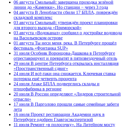
06 августа
Смольный: завершена проходка зелёной
линии до «Каменки». Но станции − через 3 года
04 августа
В Ленобласти сбили 17 БПЛА, повреждён
складской комплекс
03 августа
Смольный: утверждён проект планировки
для второго выхода «Приморской»
03 августа
«Водоканал» сообщил о достройке водовода
на Васильевском острове
01 августа
Ты неси меня, река. В Петербурге прошёл
фестиваль «Фонтанка SUP»
31 июля
Особняк Воронцова-Дашкова в Петербурге
отреставрируют и превратят в пятизвездочный отель
29 июля
В центре Петербурга открылась инсталляция
«Пространственный сдвиг»
24 июля
И всё-таки она снижается. Ключевая ставка
потеряла ещё четверть процента
24 июля
Атаке БПЛА подверглись склады и
птицефабрика в регионе
20 июля
В России определяют «Лидеров строительной
отрасли»
17 июля
В Парголово прошли самые семейные забеги
лета
16 июля
Проект реставрации Академии наук в
Петербурге одобрен Главгосэкспертизой
11 июля
Ремонт «в полосочку». На Литейном мосту