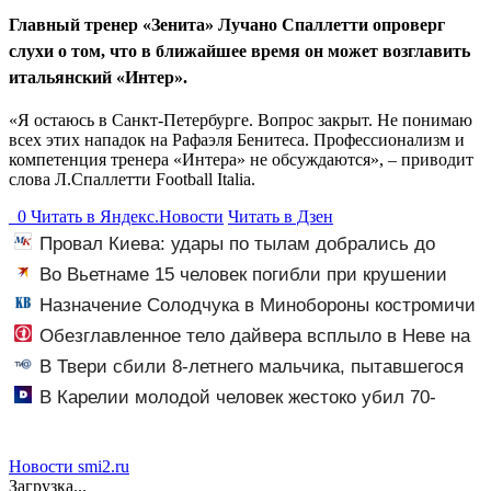
Главный тренер «Зенита» Лучано Спаллетти опроверг
слухи о том, что в ближайшее время он может возглавить
итальянский «Интер».
«Я остаюсь в Санкт-Петербурге. Вопрос закрыт. Не понимаю
всех этих нападок на Рафаэля Бенитеса. Профессионализм и
компетенция тренера «Интера» не обсуждаются», – приводит
слова Л.Спаллетти Football Italia.
0
Читать в
Я
ндекс.Новости
Читать в Дзен
Провал Киева: удары по тылам добрались до
Зеленского быстрее, чем до России
Во Вьетнаме 15 человек погибли при крушении
туристического катера
Назначение Солодчука в Минобороны костромичи
встретили с гордостью
Обезглавленное тело дайвера всплыло в Неве на
седьмые сутки
В Твери сбили 8-летнего мальчика, пытавшегося
перебежать проспект
В Карелии молодой человек жестоко убил 70-
летнего соседа
Новости smi2.ru
Загрузка...