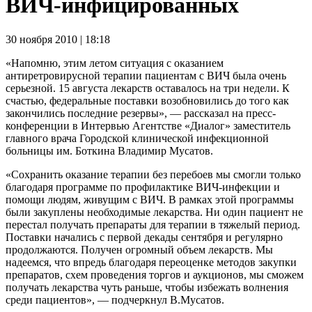
ВИЧ-инфицированных
30 ноября 2010 | 18:18
«Напомню, этим летом ситуация с оказанием
антиретровирусной терапии пациентам с ВИЧ была очень
серьезной. 15 августа лекарств оставалось на три недели. К
счастью, федеральные поставки возобновились до того как
закончились последние резервы», — рассказал на пресс-
конференции в Интервью Агентстве «Диалог» заместитель
главного врача Городской клинической инфекционной
больницы им. Боткина Владимир Мусатов.
«Сохранить оказание терапии без перебоев мы смогли только
благодаря программе по профилактике ВИЧ-инфекции и
помощи людям, живущим с ВИЧ. В рамках этой программы
были закуплены необходимые лекарства. Ни один пациент не
перестал получать препараты для терапии в тяжелый период.
Поставки начались с первой декады сентября и регулярно
продолжаются. Получен огромный объем лекарств. Мы
надеемся, что впредь благодаря переоценке методов закупки
препаратов, схем проведения торгов и аукционов, мы сможем
получать лекарства чуть раньше, чтобы избежать волнения
среди пациентов», — подчеркнул В.Мусатов.