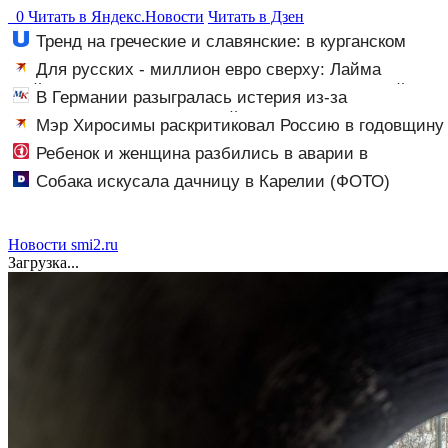
0
Читать в
Я
ндекс.Новости
Читать в Дзен
Тренд на греческие и славянские: в курганском
ЗАГСе назвали самые редкие имена за 2026 год
Для русских - миллион евро сверху: Лайма
Вайкуле продает особняк в Латвии по нацистской
В Германии разыгралась истерия из-за
логике
беспилотника с взрывчаткой в аэропорту
Мэр Хиросимы раскритиковал Россию в годовщину
бомбардировки, не упомянув США
Ребенок и женщина разбились в аварии в
Приладожье
Собака искусала дачницу в Карелии (ФОТО)
Новости smi2.ru
Загрузка...