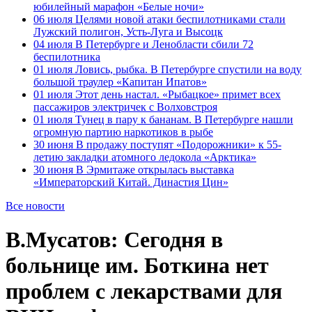
юбилейный марафон «Белые ночи»
06 июля
Целями новой атаки беспилотниками стали
Лужский полигон, Усть-Луга и Высоцк
04 июля
В Петербурге и Ленобласти сбили 72
беспилотника
01 июля
Ловись, рыбка. В Петербурге спустили на воду
большой траулер «Капитан Ипатов»
01 июля
Этот день настал. «Рыбацкое» примет всех
пассажиров электричек с Волховстроя
01 июля
Тунец в пару к бананам. В Петербурге нашли
огромную партию наркотиков в рыбе
30 июня
В продажу поступят «Подорожники» к 55-
летию закладки атомного ледокола «Арктика»
30 июня
В Эрмитаже открылась выставка
«Императорский Китай. Династия Цин»
Все новости
В.Мусатов: Сегодня в
больнице им. Боткина нет
проблем с лекарствами для