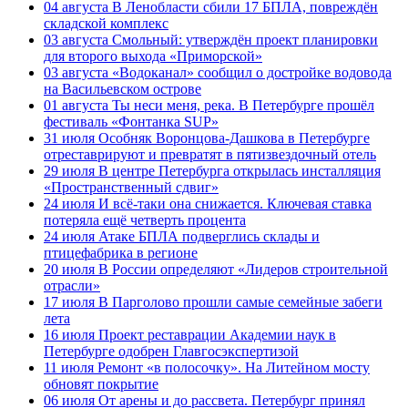
04 августа
В Ленобласти сбили 17 БПЛА, повреждён
складской комплекс
03 августа
Смольный: утверждён проект планировки
для второго выхода «Приморской»
03 августа
«Водоканал» сообщил о достройке водовода
на Васильевском острове
01 августа
Ты неси меня, река. В Петербурге прошёл
фестиваль «Фонтанка SUP»
31 июля
Особняк Воронцова-Дашкова в Петербурге
отреставрируют и превратят в пятизвездочный отель
29 июля
В центре Петербурга открылась инсталляция
«Пространственный сдвиг»
24 июля
И всё-таки она снижается. Ключевая ставка
потеряла ещё четверть процента
24 июля
Атаке БПЛА подверглись склады и
птицефабрика в регионе
20 июля
В России определяют «Лидеров строительной
отрасли»
17 июля
В Парголово прошли самые семейные забеги
лета
16 июля
Проект реставрации Академии наук в
Петербурге одобрен Главгосэкспертизой
11 июля
Ремонт «в полосочку». На Литейном мосту
обновят покрытие
06 июля
От арены и до рассвета. Петербург принял