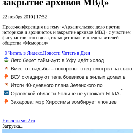
закрытие архивов МВД»
22 ноября 2010 | 17:52
Пресс-конференция на тему: «Архангельское дело против
историков и архивистов и закрытие архивов МВД» с участием
фигурантов этого дела, их защитников и представителей
общества «Мемориал».
0
Читать в
Я
ндекс.Новости
Читать в Дзен
Лето берёт тайм-аут: в Уфу идёт холод
Вместо свадьбы – похороны: отец смотрел на свою
мертвую 16-летнюю дочь и не мог сдержать слезы
ВСУ складируют тела боевиков в жилых домах в
Сумской области
Итоги 40-дневного плана Зеленского по
принуждению к миру: как ответила Россия, полный
Орловской области больше не угрожает БПЛА-
разбор провала операции Украины от военкора Коца
опасность
Захарова: мэр Хиросимы зомбирует японцев
русофобскими заклинаниями
Новости smi2.ru
Загрузка...