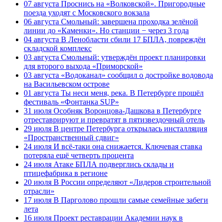
07 августа
Проснись на «Волковской». Пригородные
поезда уходят с Московского вокзала
06 августа
Смольный: завершена проходка зелёной
линии до «Каменки». Но станции − через 3 года
04 августа
В Ленобласти сбили 17 БПЛА, повреждён
складской комплекс
03 августа
Смольный: утверждён проект планировки
для второго выхода «Приморской»
03 августа
«Водоканал» сообщил о достройке водовода
на Васильевском острове
01 августа
Ты неси меня, река. В Петербурге прошёл
фестиваль «Фонтанка SUP»
31 июля
Особняк Воронцова-Дашкова в Петербурге
отреставрируют и превратят в пятизвездочный отель
29 июля
В центре Петербурга открылась инсталляция
«Пространственный сдвиг»
24 июля
И всё-таки она снижается. Ключевая ставка
потеряла ещё четверть процента
24 июля
Атаке БПЛА подверглись склады и
птицефабрика в регионе
20 июля
В России определяют «Лидеров строительной
отрасли»
17 июля
В Парголово прошли самые семейные забеги
лета
16 июля
Проект реставрации Академии наук в