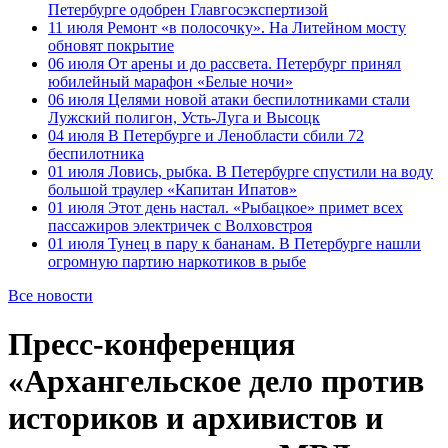
Петербурге одобрен Главгосэкспертизой
11 июля
Ремонт «в полосочку». На Литейном мосту
обновят покрытие
06 июля
От арены и до рассвета. Петербург принял
юбилейный марафон «Белые ночи»
06 июля
Целями новой атаки беспилотниками стали
Лужский полигон, Усть-Луга и Высоцк
04 июля
В Петербурге и Ленобласти сбили 72
беспилотника
01 июля
Ловись, рыбка. В Петербурге спустили на воду
большой траулер «Капитан Ипатов»
01 июля
Этот день настал. «Рыбацкое» примет всех
пассажиров электричек с Волховстроя
01 июля
Тунец в пару к бананам. В Петербурге нашли
огромную партию наркотиков в рыбе
Все новости
Пресс-конференция
«Архангельское дело против
историков и архивистов и