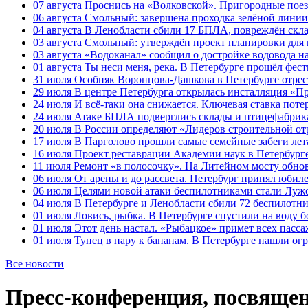
07 августа
Проснись на «Волковской». Пригородные поезд
06 августа
Смольный: завершена проходка зелёной линии 
04 августа
В Ленобласти сбили 17 БПЛА, повреждён скла
03 августа
Смольный: утверждён проект планировки для 
03 августа
«Водоканал» сообщил о достройке водовода на
01 августа
Ты неси меня, река. В Петербурге прошёл фес
31 июля
Особняк Воронцова-Дашкова в Петербурге отрест
29 июля
В центре Петербурга открылась инсталляция «П
24 июля
И всё-таки она снижается. Ключевая ставка поте
24 июля
Атаке БПЛА подверглись склады и птицефабрика
20 июля
В России определяют «Лидеров строительной от
17 июля
В Парголово прошли самые семейные забеги лет
16 июля
Проект реставрации Академии наук в Петербурге
11 июля
Ремонт «в полосочку». На Литейном мосту обно
06 июля
От арены и до рассвета. Петербург принял юби
06 июля
Целями новой атаки беспилотниками стали Лужс
04 июля
В Петербурге и Ленобласти сбили 72 беспилотн
01 июля
Ловись, рыбка. В Петербурге спустили на воду 
01 июля
Этот день настал. «Рыбацкое» примет всех пасса
01 июля
Тунец в пару к бананам. В Петербурге нашли ог
Все новости
Пресс-конференция, посвящен