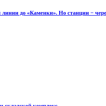
линии до «Каменки». Но станции − через
н складской комплекс