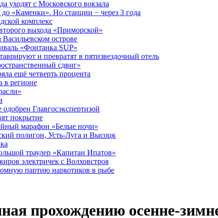
а уходят с Московского вокзала
до «Каменки». Но станции − через 3 года
дской комплекс
второго выхода «Приморской»
 Васильевском острове
тиваль «Фонтанка SUP»
аврируют и превратят в пятизвездочный отель
ространственный сдвиг»
ряла ещё четверть процента
 в регионе
расли»
а
 одобрен Главгосэкспертизой
вят покрытие
лейный марафон «Белые ночи»
кий полигон, Усть-Луга и Высоцк
ика
большой траулер «Капитан Ипатов»
жиров электричек с Волховстроя
ромную партию наркотиков в рыбе
ная прохождению осенне-зимне