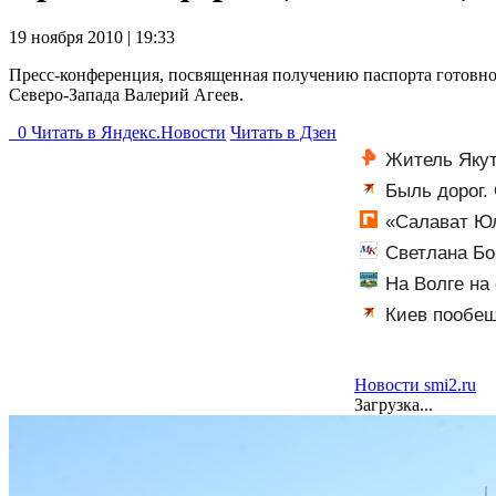
19 ноября 2010 | 19:33
Пресс-конференция, посвященная получению паспорта готовно
Северо-Запада Валерий Агеев.
0
Читать в
Я
ндекс.Новости
Читать в Дзен
Житель Якут
Быль дорог.
пекински запре
«Салават Юл
Светлана Бо
На Волге на
Киев пообещ
чём речь
Новости smi2.ru
Загрузка...