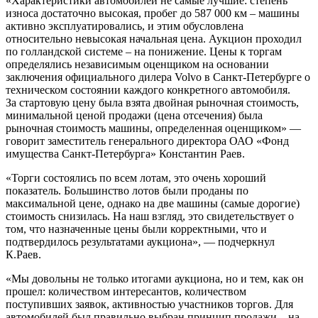
«Характеристики автомобилей не самые лучшие: степень
износа достаточно высокая, пробег до 587 000 км – машины
активно эксплуатировались, и этим обусловлена
относительно невысокая начальная цена. Аукцион проходил
по голландской системе – на понижение. Цены к торгам
определялись независимым оценщиком на основании
заключения официального дилера Volvo в Санкт-Петербурге о
техническом состоянии каждого конкретного автомобиля.
За стартовую цену была взята двойная рыночная стоимость,
минимальной ценой продажи (цена отсечения) была
рыночная стоимость машины, определенная оценщиком» —
говорит заместитель генерального директора ОАО «Фонд
имущества Санкт-Петербурга» Константин Раев.
«Торги состоялись по всем лотам, это очень хороший
показатель. Большинство лотов были проданы по
максимальной цене, однако на две машины (самые дорогие)
стоимость снизилась. На наш взгляд, это свидетельствует о
том, что назначенные цены были корректными, что и
подтвердилось результатами аукциона», — подчеркнул
К.Раев.
«Мы довольны не только итогами аукциона, но и тем, как он
прошел: количеством интересантов, количеством
поступивших заявок, активностью участников торгов. Для
автомобилей был правильно выбран принцип продажи – на