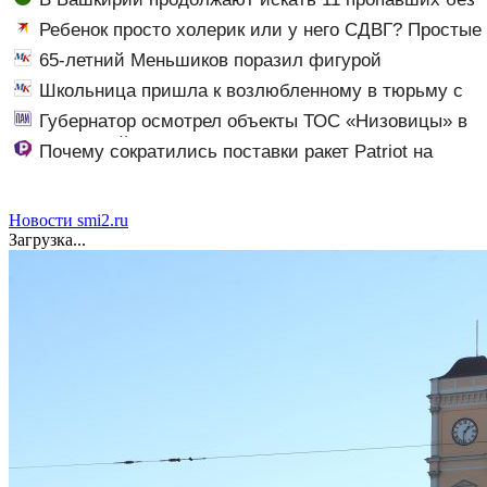
вести
Ребенок просто холерик или у него СДВГ? Простые
тесты, которые помогут разобраться
65-летний Меньшиков поразил фигурой
поклонников на отдыхе в Греции
Школьница пришла к возлюбленному в тюрьму с
десятью патронами в кармане
Губернатор осмотрел объекты ТОС «Низовицы» в
Гдовском районе
Почему сократились поставки ракет Patriot на
Украину
Новости smi2.ru
Загрузка...