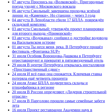
07 августа
Проснись на «Волковской». Пригородные
поезда уходят с Московского вокзала
06 августа
Смольный: завершена проходка зелёной
линии до «Каменки». Но станции − через 3 года
04 августа
В Ленобласти сбили 17 БПЛА, повреждён
складской комплекс
03 августа
Смольный: утверждён проект планировки
для второго выхода «Приморской»
03 августа
«Водоканал» сообщил о достройке водовода
на Васильевском острове
01 августа
Ты неси меня, река. В Петербурге прошёл
фестиваль «Фонтанка SUP»
31 июля
Особняк Воронцова-Дашкова в Петербурге
отреставрируют и превратят в пятизвездочный отель
29 июля
В центре Петербурга открылась инсталляция
«Пространственный сдвиг»
24 июля
И всё-таки она снижается. Ключевая ставка
потеряла ещё четверть процента
24 июля
Атаке БПЛА подверглись склады и
птицефабрика в регионе
20 июля
В России определяют «Лидеров строительной
отрасли»
17 июля
В Парголово прошли самые семейные забеги
лета
16 июля
Проект реставрации Академии наук в