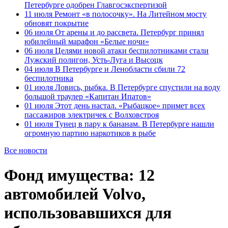
Петербурге одобрен Главгосэкспертизой
11 июля
Ремонт «в полосочку». На Литейном мосту
обновят покрытие
06 июля
От арены и до рассвета. Петербург принял
юбилейный марафон «Белые ночи»
06 июля
Целями новой атаки беспилотниками стали
Лужский полигон, Усть-Луга и Высоцк
04 июля
В Петербурге и Ленобласти сбили 72
беспилотника
01 июля
Ловись, рыбка. В Петербурге спустили на воду
большой траулер «Капитан Ипатов»
01 июля
Этот день настал. «Рыбацкое» примет всех
пассажиров электричек с Волховстроя
01 июля
Тунец в пару к бананам. В Петербурге нашли
огромную партию наркотиков в рыбе
Все новости
Фонд имущества: 12
автомобилей Volvo,
использовавшихся для