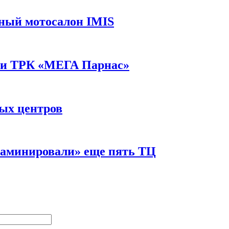
дный мотосалон IMIS
ии ТРК «МЕГА Парнас»
вых центров
заминировали» еще пять ТЦ