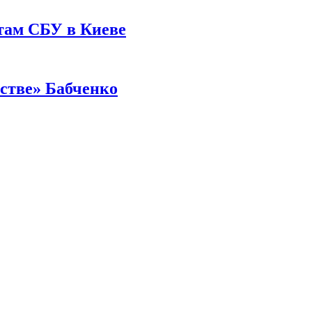
там СБУ в Киеве
йстве» Бабченко