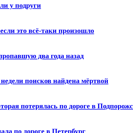
и у подруги
, если это всё-таки произошло
пропавшую два года назад
недели поисков найдена мёртвой
оторая потерялась по дороге в Подпорож
ала по дороге в Петербург