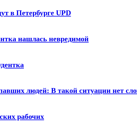
ут в Петербурге UPD
ентка нашлась невредимой
удентка
павших людей: В такой ситуации нет сло
йских рабочих