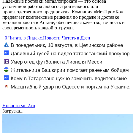
Надежные поставки металлопроката — это основа
устойчивой работы любого строительного или
производственного предприятия. Компания «МетПромКо»
предлагает комплексные решения по продаже и доставке
металлопроката в Астане, обеспечивая качество, точность и
своевременность каждой отгрузки.
0
Читать в
Я
ндекс.Новости
Читать в Дзен
В понедельник, 10 августа, в Целинском районе
локальное отключение света
Давивший гусей на видео татарстанский прокурор
ушел в отставку 09/08/2026 – Новости
Умер отец футболиста Лионеля Месси
Жительница Башкирии помогает раненым бойцам
в госпитале ЛНР
Кому в Татарстане нужно заменить водительские
права в 2026 году 09/08/2026 – Новости
Масштабный удар по Одессе и портам на Украине:
Последние новости, подробности об ударах России 9
августа 2026 года
Новости smi2.ru
Загрузка...