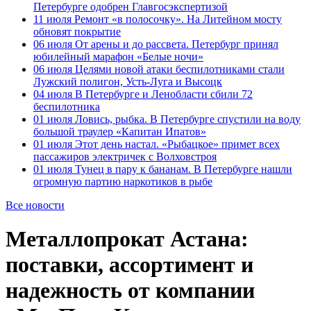
Петербурге одобрен Главгосэкспертизой
11 июля
Ремонт «в полосочку». На Литейном мосту
обновят покрытие
06 июля
От арены и до рассвета. Петербург принял
юбилейный марафон «Белые ночи»
06 июля
Целями новой атаки беспилотниками стали
Лужский полигон, Усть-Луга и Высоцк
04 июля
В Петербурге и Ленобласти сбили 72
беспилотника
01 июля
Ловись, рыбка. В Петербурге спустили на воду
большой траулер «Капитан Ипатов»
01 июля
Этот день настал. «Рыбацкое» примет всех
пассажиров электричек с Волховстроя
01 июля
Тунец в пару к бананам. В Петербурге нашли
огромную партию наркотиков в рыбе
Все новости
Металлопрокат Астана:
поставки, ассортимент и
надежность от компании