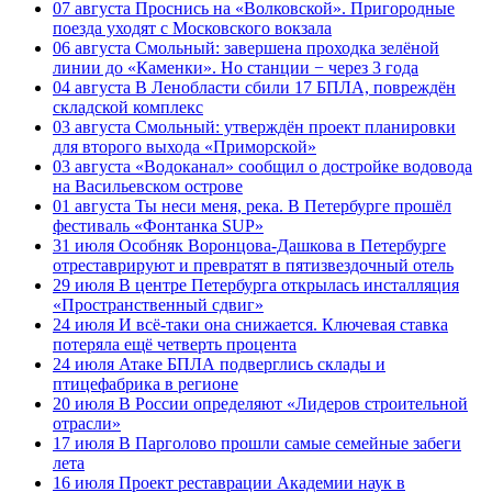
07 августа
Проснись на «Волковской». Пригородные
поезда уходят с Московского вокзала
06 августа
Смольный: завершена проходка зелёной
линии до «Каменки». Но станции − через 3 года
04 августа
В Ленобласти сбили 17 БПЛА, повреждён
складской комплекс
03 августа
Смольный: утверждён проект планировки
для второго выхода «Приморской»
03 августа
«Водоканал» сообщил о достройке водовода
на Васильевском острове
01 августа
Ты неси меня, река. В Петербурге прошёл
фестиваль «Фонтанка SUP»
31 июля
Особняк Воронцова-Дашкова в Петербурге
отреставрируют и превратят в пятизвездочный отель
29 июля
В центре Петербурга открылась инсталляция
«Пространственный сдвиг»
24 июля
И всё-таки она снижается. Ключевая ставка
потеряла ещё четверть процента
24 июля
Атаке БПЛА подверглись склады и
птицефабрика в регионе
20 июля
В России определяют «Лидеров строительной
отрасли»
17 июля
В Парголово прошли самые семейные забеги
лета
16 июля
Проект реставрации Академии наук в