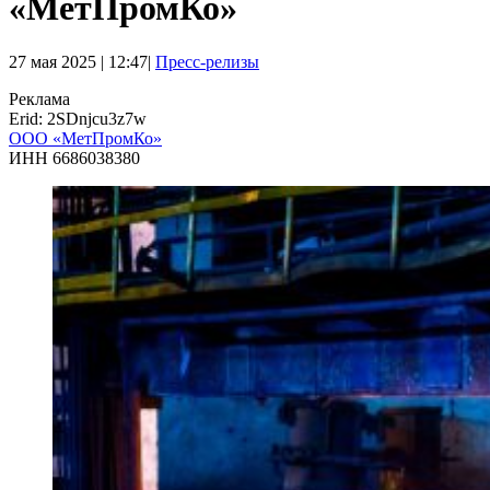
«МетПромКо»
27 мая 2025 | 12:47|
Пресс-релизы
Реклама
Erid: 2SDnjcu3z7w
ООО «МетПромКо»
ИНН 6686038380