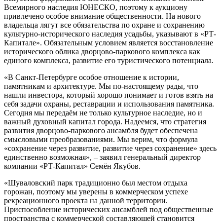
Всемирного наследия ЮНЕСКО, поэтому к аукциону
привлечено особое внимание общественности. На нового
владельца лягут все обязательства по охране и сохранению
культурно-исторического наследия усадьбы, указывают в «РТ-
Капитале». Обязательным условием является восстановление
исторического облика дворцово-паркового комплекса как
единого комплекса, развитие его туристического потенциала.
«В Санкт-Петербурге особое отношение к истории,
памятникам и архитектуре. Мы по-настоящему рады, что
нашли инвестора, который хорошо понимает и готов взять на
себя задачи охраны, реставрации и использования памятника.
Сегодня мы передаём не только культурное наследие, но и
важный духовный капитал города. Надеемся, что стратегия
развития дворцово-паркового ансамбля будет обеспечена
смысловыми преобразованиями. Мы верим, что формула
«сохранение через развитие, развитие через сохранение» здесь
единственно возможная», – заявил генеральный директор
компании «РТ-Капитал» Семён Якубов.
«Шуваловский парк традиционно был местом отдыха
горожан, поэтому мы уверены в коммерческом успехе
рекреационного проекта на данной территории.
Приспособление исторических ансамблей под общественные
пространства с коммерческой составляющей становится