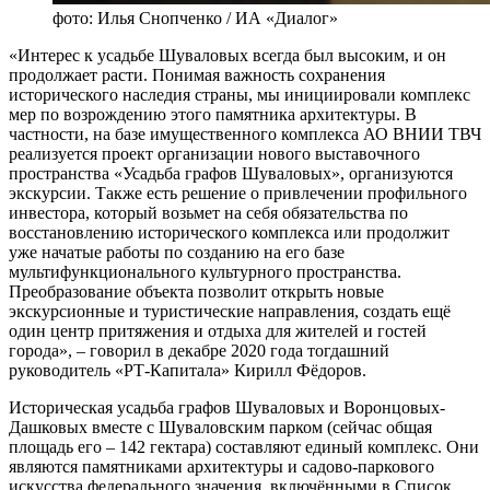
фото: Илья Снопченко / ИА «Диалог»
«Интерес к усадьбе Шуваловых всегда был высоким, и он
продолжает расти. Понимая важность сохранения
исторического наследия страны, мы инициировали комплекс
мер по возрождению этого памятника архитектуры. В
частности, на базе имущественного комплекса АО ВНИИ ТВЧ
реализуется проект организации нового выставочного
пространства «Усадьба графов Шуваловых», организуются
экскурсии. Также есть решение о привлечении профильного
инвестора, который возьмет на себя обязательства по
восстановлению исторического комплекса или продолжит
уже начатые работы по созданию на его базе
мультифункционального культурного пространства.
Преобразование объекта позволит открыть новые
экскурсионные и туристические направления, создать ещё
один центр притяжения и отдыха для жителей и гостей
города», – говорил в декабре 2020 года тогдашний
руководитель «РТ-Капитала» Кирилл Фёдоров.
Историческая усадьба графов Шуваловых и Воронцовых-
Дашковых вместе с Шуваловским парком (сейчас общая
площадь его – 142 гектара) составляют единый комплекс. Они
являются памятниками архитектуры и садово-паркового
искусства федерального значения, включёнными в Список