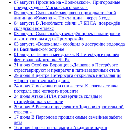
07 августа
Проснись на «Волковской». Пригородные
поезда уходят с Московского вокзала
06 августа
Смольный: завершена проходка зелёной
линии до «Каменки». Но станции − через 3 года
04 августа
В Ленобласти сбили 17 БПЛА, повреждён
складской комплекс
03 августа
Смольный: утверждён проект планировки
для второго выхода «Приморской»
03 августа
«Водоканал» сообщил о достройке водовода
на Васильевском острове
01 августа
Ты неси меня, река. В Петербурге прошёл
фестиваль «Фонтанка SUP»
31 июля
Особняк Воронцова-Дашкова в Петербурге
отреставрируют и превратят в пятизвездочный отель
29 июля
В центре Петербурга открылась инсталляция
«Пространственный сдвиг»
24 июля
И всё-таки она снижается. Ключевая ставка
потеряла ещё четверть процента
24 июля
Атаке БПЛА подверглись склады и
птицефабрика в регионе
20 июля
В России определяют «Лидеров строительной
отрасли»
17 июля
В Парголово прошли самые семейные забеги
лета
16 июля
Проект реставрации Академии наук в