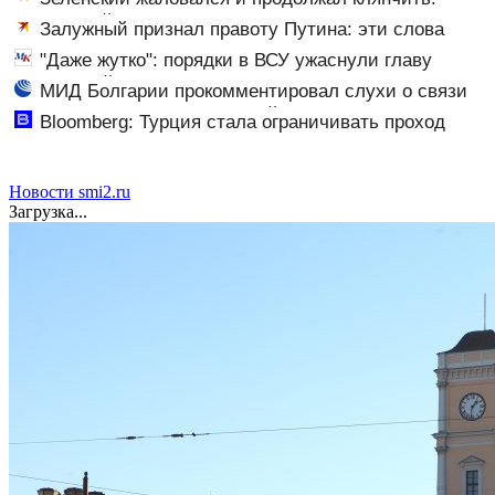
украинский просрочка превратил пресс-конференцию
Залужный признал правоту Путина: эти слова
в Сербии в фарс
прозвучали не просто так
"Даже жутко": порядки в ВСУ ужаснули главу
британской армии
МИД Болгарии прокомментировал слухи о связи
главы ведомства с Британией
Bloomberg: Турция стала ограничивать проход
судов в Черное море из-за атак БПЛА - Новости на
Вести.ru
Новости smi2.ru
Загрузка...