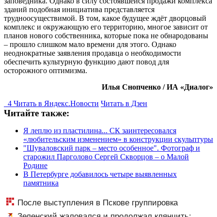
заповедника. Однако в силу состоявшейся продажи комплекса
зданий подобная инициатива представляется
трудноосуществимой. В том, какое будущее ждёт дворцовый
комплекс и окружающую его территорию, многое зависит от
планов нового собственника, которые пока не обнародованы
– прошло слишком мало времени для этого. Однако
неоднократные заявления продавца о необходимости
обеспечить культурную функцию дают повод для
осторожного оптимизма.
Илья Снопченко / ИА «Диалог»
4
Читать в
Я
ндекс.Новости
Читать в Дзен
Читайте также:
Я леплю из пластилина... СК заинтересовался
«любительским изменением» в конструкции скульптуры
"Шуваловский парк – место особенное". Фотограф и
старожил Парголово Сергей Скворцов – о Малой
Родине
В Петербурге добавилось четыре выявленных
памятника
После выступления в Пскове группировка
«Ленинград» отменила концерты в Якутске и Саранске
Зеленский жаловался и продолжал клянчить: