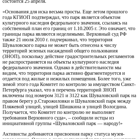
состоится 25 апреля.
«Основания для иска весьма просты. Еще летом прошлого
года КГИОП подтверждал, что парк является объектом
культурного наследия федерального значения, ссылаясь на
собственный план его границ от 1.10.2005 г. Это означает, что
границы парка являются неделимыми. Верховный суд РФ
также 21 июля 2010 г. подчеркивал, что территория
Шуваловского парка не может быть отнесена к числу
территорий зеленых насаждений общего пользования
(ЗНОП), поскольку действие градостроительных регламентов
не распространяется на объекты культурного наследия
федерального значения. Однако в действительности мы
видим, что территория парка активно фрагментируется и
отдается под жилые и нежилых помещения. Более того, уже
зимой этого года Комитет по контролю за имуществом Санкт-
Петербурга указал, что в перечень территорий ЗНОП
включены под номером 3121 и 3122 как Шуваловский парк на
правом берегу р.Старожиловки и Шуваловский парк между
Пляжевой улицей, улицей Шишкина и улицей Вологдина.
Получается, что Комитет по контролю не выполняет
требования Верховного суда», – сообщили истцы из
инициативной группы «Шуваловский парк — народу!»
Активисты добиваются присвоения парку статуса музея-