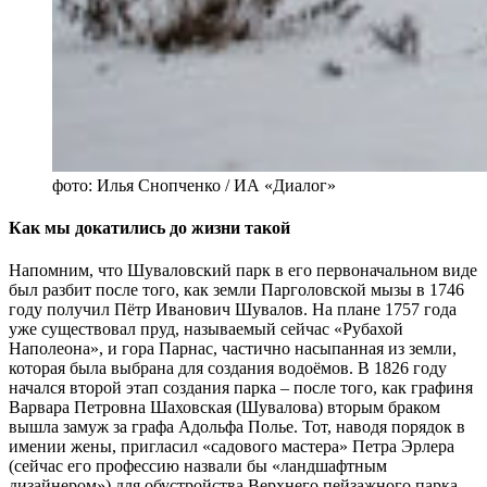
фото: Илья Снопченко / ИА «Диалог»
Как мы докатились до жизни такой
Напомним, что Шуваловский парк в его первоначальном виде
был разбит после того, как земли Парголовской мызы в 1746
году получил Пётр Иванович Шувалов. На плане 1757 года
уже существовал пруд, называемый сейчас «Рубахой
Наполеона», и гора Парнас, частично насыпанная из земли,
которая была выбрана для создания водоёмов. В 1826 году
начался второй этап создания парка – после того, как графиня
Варвара Петровна Шаховская (Шувалова) вторым браком
вышла замуж за графа Адольфа Полье. Тот, наводя порядок в
имении жены, пригласил «садового мастера» Петра Эрлера
(сейчас его профессию назвали бы «ландшафтным
дизайнером») для обустройства Верхнего пейзажного парка.