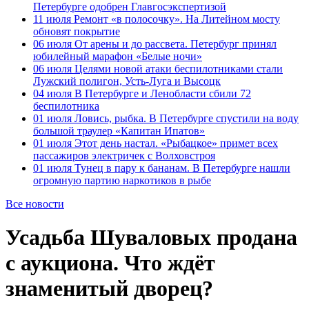
Петербурге одобрен Главгосэкспертизой
11 июля
Ремонт «в полосочку». На Литейном мосту
обновят покрытие
06 июля
От арены и до рассвета. Петербург принял
юбилейный марафон «Белые ночи»
06 июля
Целями новой атаки беспилотниками стали
Лужский полигон, Усть-Луга и Высоцк
04 июля
В Петербурге и Ленобласти сбили 72
беспилотника
01 июля
Ловись, рыбка. В Петербурге спустили на воду
большой траулер «Капитан Ипатов»
01 июля
Этот день настал. «Рыбацкое» примет всех
пассажиров электричек с Волховстроя
01 июля
Тунец в пару к бананам. В Петербурге нашли
огромную партию наркотиков в рыбе
Все новости
Усадьба Шуваловых продана
с аукциона. Что ждёт
знаменитый дворец?