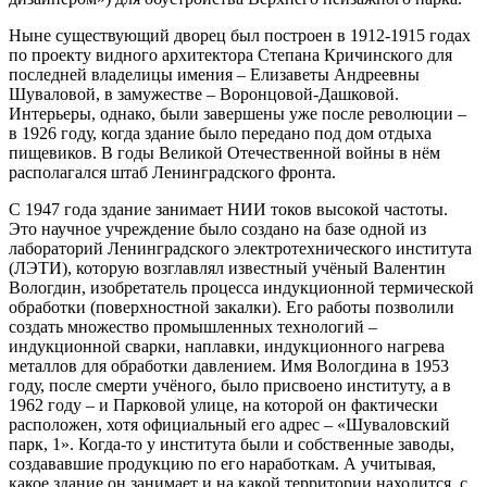
Ныне существующий дворец был построен в 1912-1915 годах
по проекту видного архитектора Степана Кричинского для
последней владелицы имения – Елизаветы Андреевны
Шуваловой, в замужестве – Воронцовой-Дашковой.
Интерьеры, однако, были завершены уже после революции –
в 1926 году, когда здание было передано под дом отдыха
пищевиков. В годы Великой Отечественной войны в нём
располагался штаб Ленинградского фронта.
С 1947 года здание занимает НИИ токов высокой частоты.
Это научное учреждение было создано на базе одной из
лабораторий Ленинградского электротехнического института
(ЛЭТИ), которую возглавлял известный учёный Валентин
Вологдин, изобретатель процесса индукционной термической
обработки (поверхностной закалки). Его работы позволили
создать множество промышленных технологий –
индукционной сварки, наплавки, индукционного нагрева
металлов для обработки давлением. Имя Вологдина в 1953
году, после смерти учёного, было присвоено институту, а в
1962 году – и Парковой улице, на которой он фактически
расположен, хотя официальный его адрес – «Шуваловский
парк, 1». Когда-то у института были и собственные заводы,
создававшие продукцию по его наработкам. А учитывая,
какое здание он занимает и на какой территории находится, с