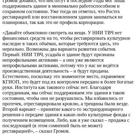
Громов добавил, что институт в последние годы мог лишь
поддерживать здание в минимально работоспособном и
сохранном состоянии. Уже тогда он отметил, что Ростех
реставрацией или восстановлением здания заниматься не
планировал, так как это не профиль корпорации.
«Давайте объективно смотреть на вещи. У НИИ ТВЧ нет
финансовых средств на то, чтобы реставрировать культурное
наследие в таких объёмах, которые требуются здесь, это
нереально. Возможны два варианта развития события.
Первый: НИИ ТВЧ, усадьба и здание будут признаны
непрофильными активами – а они уже являются
непрофильными активами, потому что у нас не ведётся
производственная деятельность – и будут проданы.
Естественно, поскольку это знаменитое место, охраняемое
КГИОП, это будет под их контролем передано в более богатые
руки. Института как такового сейчас нет. Благодаря
сотрудникам, мы сейчас поддерживаем эти здания в таком
состоянии, чтобы они не разрушились. Мы избавились от
протечек, отреставрировали кровлю, а трещины были везде.
Второй вариант – принятие какого-то экстраординарного
решения о передаче здания в какие-либо культурные фонды с
получением возмещения. Либо, как я уже сказал – продажа с
последующей (в этом сомнений быть не может)
реставрацией», – сказал Громов.