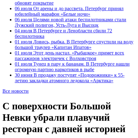
обновят покрытие
06 июля
От арены и до рассвета. Петербург принял
юбилейный марафон «Белые ночи»
06 июля
Целями новой атаки беспилотниками стали
Лужский полигон, Усть-Луга и Высоцк
04 июля
В Петербурге и Ленобласти сбили 72
беспилотника
01 июля
Ловись, рыбка. В Петербурге спустили на воду
большой траулер «Капитан Ипатов»
01 июля
Этот день настал. «Рыбацкое» примет всех
пассажиров электричек с Волховстроя
01 июля
Тунец в пару к бананам. В Петербурге нашли
огромную партию наркотиков в рыбе
30 июня
В продажу поступят «Подорожники» к 55-
летию закладки атомного ледокола «Арктика»
Все новости
С поверхности Большой
Невки убрали плавучий
ресторан с давней историей