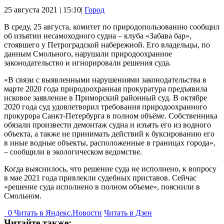
25 августа 2021 | 15:10|
Город
В среду, 25 августа, комитет по природопользованию сообщил
об изъятии несамоходного судна – клуба «Забава бар»,
стоявшего у Петроградской набережной. Его владельцы, по
данным Смольного, нарушали природоохранное
законодательство и игнорировали решения суда.
«В связи с выявленными нарушениями законодательства в
марте 2020 года природоохранная прокуратура предъявила
исковое заявление в Приморский районный суд. В октябре
2020 года суд удовлетворил требования природоохранного
прокурора Санкт-Петербурга в полном объёме. Собственника
обязали произвести демонтаж судна и изъять его из водного
объекта, а также не принимать действий к буксированию его
в иные водные объекты, расположенные в границах города»,
– сообщили в экологическом ведомстве.
Когда выяснилось, что решение суда не исполнено, к вопросу
в мае 2021 года привлекли судебных приставов. Сейчас
«решение суда исполнено в полном объеме», пояснили в
Смольном.
0
Читать в
Я
ндекс.Новости
Читать в Дзен
Читайте также: