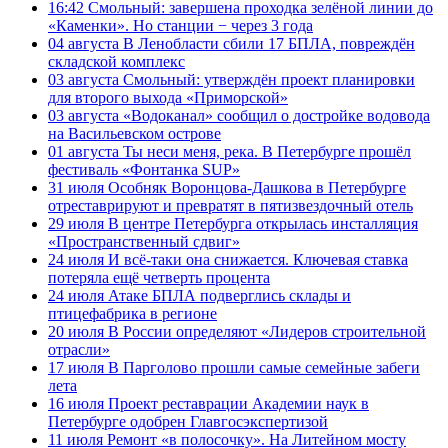
16:42
Смольный: завершена проходка зелёной линии до
«Каменки». Но станции − через 3 года
04 августа
В Ленобласти сбили 17 БПЛА, повреждён
складской комплекс
03 августа
Смольный: утверждён проект планировки
для второго выхода «Приморской»
03 августа
«Водоканал» сообщил о достройке водовода
на Васильевском острове
01 августа
Ты неси меня, река. В Петербурге прошёл
фестиваль «Фонтанка SUP»
31 июля
Особняк Воронцова-Дашкова в Петербурге
отреставрируют и превратят в пятизвездочный отель
29 июля
В центре Петербурга открылась инсталляция
«Пространственный сдвиг»
24 июля
И всё-таки она снижается. Ключевая ставка
потеряла ещё четверть процента
24 июля
Атаке БПЛА подверглись склады и
птицефабрика в регионе
20 июля
В России определяют «Лидеров строительной
отрасли»
17 июля
В Парголово прошли самые семейные забеги
лета
16 июля
Проект реставрации Академии наук в
Петербурге одобрен Главгосэкспертизой
11 июля
Ремонт «в полосочку». На Литейном мосту