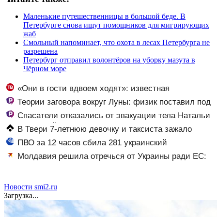
Маленькие путешественницы в большой беде. В
Петербурге снова ищут помощников для мигрирующих
жаб
Смольный напоминает, что охота в лесах Петербурга не
разрешена
Петербург отправил волонтёров на уборку мазута в
Чёрном море
«Они в гости вдвоем ходят»: известная
журналистка подтвердила роман Бондарчука и
Теории заговора вокруг Луны: физик поставил под
Исаковой
сомнение снимки NASA
Спасатели отказались от эвакуации тела Натальи
Наговицыной с семитысячника
В Твери 7-летнюю девочку и таксиста зажало
дверью автомобиля – Новости Твери и городов
ПВО за 12 часов сбила 281 украинский
Тверской области сегодня - Afanasy.biz – Тверские
беспилотник
Молдавия решила отречься от Украины ради ЕС:
новости. Новости Твери. Тверь но
Кишинев выбрал новых союзников
Новости smi2.ru
Загрузка...