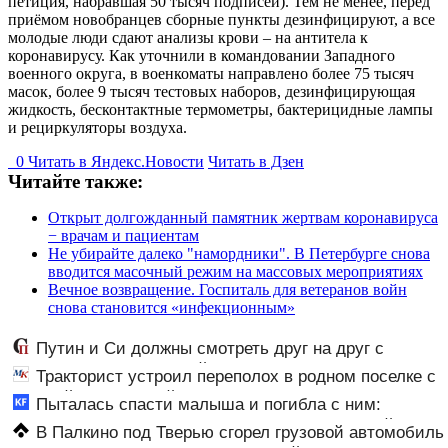
петиция, набравшая 50 тысяч подписей). Тем не менее, перед
приёмом новобранцев сборные пункты дезинфицируют, а все
молодые люди сдают анализы крови – на антитела к
коронавирусу. Как уточнили в командовании Западного
военного округа, в военкоматы направлено более 75 тысяч
масок, более 9 тысяч тестовых наборов, дезинфицирующая
жидкость, бесконтактные термометры, бактерицидные лампы
и рециркуляторы воздуха.
0
Читать в
Я
ндекс.Новости
Читать в Дзен
Читайте также:
Открыт долгожданный памятник жертвам коронавируса
− врачам и пациентам
Не убирайте далеко "намордники". В Петербурге снова
вводится масочный режим на массовых мероприятиях
Вечное возвращение. Госпиталь для ветеранов войн
снова становится «инфекционным»
Путин и Си должны смотреть друг на друг с
подозрением: Зеленский поставил задачу своим
Тракторист устроил переполох в родном поселке с
дипломатам
погоней и стрельбой
Пыталась спасти малыша и погибла с ним:
женщина разбилась насмерть на глазах у детей
В Палкино под Тверью сгорел грузовой автомобиль
06/08/2026 – Новости