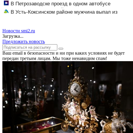
– Новости Твери и городов Тверской области сегодня
В Петрозаводске проезд в одном автобусе
- Afanasy.biz – Тверские новости. Новости Твери.
подешевеет до 40 рублей
В Усть-Коксинском районе мужчина выпал из
Тверь новости. Новос
лодки в Катунь и пропал
Новости smi2.ru
Загрузка...
Предложить новость
Ваш email в безопасности и ни при каких условиях не будет
передан третьим лицам. Мы тоже ненавидим спам!