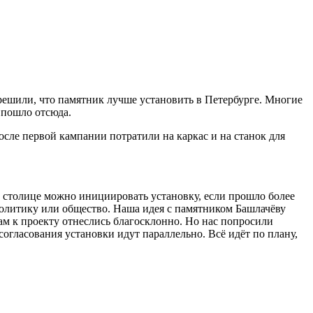
 решили, что памятник лучше установить в Петербурге. Многие
ё пошло отсюда.
после первой кампании потратили на каркас и на станок для
й столице можно инициировать установку, если прошло более
, политику или общество. Наша идея с памятником Башлачёву
ам к проекту отнеслись благосклонно. Но нас попросили
 согласования установки идут параллельно. Всё идёт по плану,