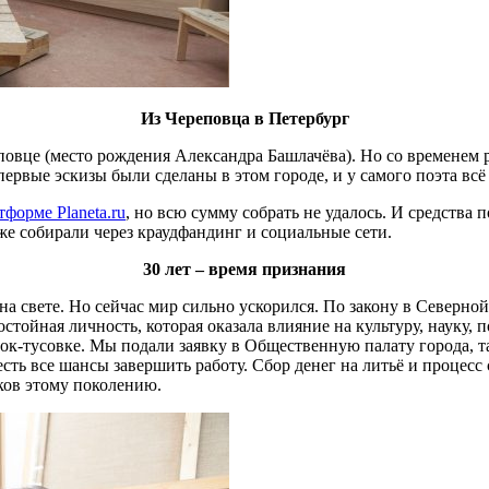
Из Череповца в Петербург
еповце (место рождения Александра Башлачёва). Но со временем
 первые эскизы были сделаны в этом городе, и у самого поэта вс
тформе Planeta.ru
, но всю сумму собрать не удалось. И средства 
же собирали через краудфандинг и социальные сети.
30 лет – время признания
а свете. Но сейчас мир сильно ускорился. По закону в Северно
достойная личность, которая оказала влияние на культуру, науку
ок-тусовке. Мы подали заявку в Общественную палату города, т
, есть все шансы завершить работу. Сбор денег на литьё и процесс
ков этому поколению.