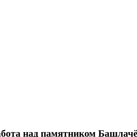
абота над памятником Башлач