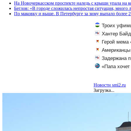
На Новочеркасском проспекте наледь с крыши упала на 
Беглов: «В городе сложилась непростая ситуация, много 
По маковку и выше. В Петербурге за зиму выпало более 2
Троих уфимц
Хантер Байд
Трампа
Герой мема 
его семьи из Р
Американцы 
Задержана п
«Папа хочет
Новости smi2.ru
Загрузка...