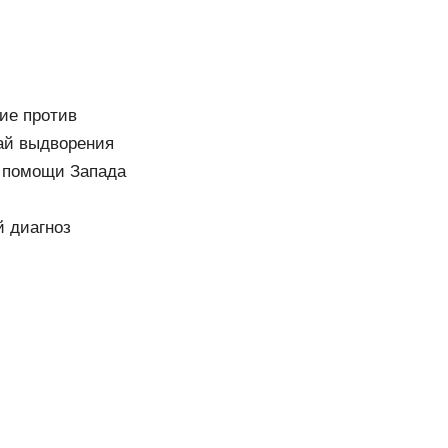
ие против
ай выдворения
в помощи Запада
й диагноз