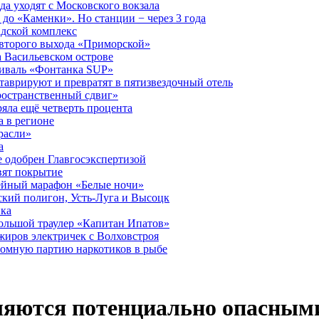
а уходят с Московского вокзала
до «Каменки». Но станции − через 3 года
дской комплекс
второго выхода «Приморской»
 Васильевском острове
тиваль «Фонтанка SUP»
аврируют и превратят в пятизвездочный отель
ространственный сдвиг»
ряла ещё четверть процента
 в регионе
расли»
а
 одобрен Главгосэкспертизой
вят покрытие
лейный марафон «Белые ночи»
кий полигон, Усть-Луга и Высоцк
ика
большой траулер «Капитан Ипатов»
жиров электричек с Волховстроя
ромную партию наркотиков в рыбе
ляются потенциально опасными