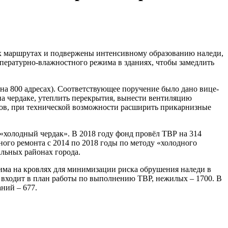
ных маршрутах и подвержены интенсивному образованию наледи,
пературно-влажностного режима в зданиях, чтобы замедлить
 на 800 адресах). Соответствующее поручение было дано вице-
а чердаке, утеплить перекрытия, вынести вентиляцию
алов, при технической возможности расширить прикарнизные
«холодный чердак». В 2018 году фонд провёл ТВР на 314
ьного ремонта с 2014 по 2018 годы по методу «холодного
альных районах города.
има на кровлях для минимизации риска обрушения наледи в
 входит в план работы по выполнению ТВР, нежилых – 1700. В
ний – 677.