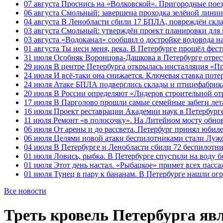
07 августа
Проснись на «Волковской». Пригородные поезд
06 августа
Смольный: завершена проходка зелёной линии 
04 августа
В Ленобласти сбили 17 БПЛА, повреждён скла
03 августа
Смольный: утверждён проект планировки для 
03 августа
«Водоканал» сообщил о достройке водовода на
01 августа
Ты неси меня, река. В Петербурге прошёл фес
31 июля
Особняк Воронцова-Дашкова в Петербурге отрест
29 июля
В центре Петербурга открылась инсталляция «П
24 июля
И всё-таки она снижается. Ключевая ставка поте
24 июля
Атаке БПЛА подверглись склады и птицефабрика
20 июля
В России определяют «Лидеров строительной от
17 июля
В Парголово прошли самые семейные забеги лет
16 июля
Проект реставрации Академии наук в Петербурге
11 июля
Ремонт «в полосочку». На Литейном мосту обно
06 июля
От арены и до рассвета. Петербург принял юби
06 июля
Целями новой атаки беспилотниками стали Лужс
04 июля
В Петербурге и Ленобласти сбили 72 беспилотн
01 июля
Ловись, рыбка. В Петербурге спустили на воду 
01 июля
Этот день настал. «Рыбацкое» примет всех пасса
01 июля
Тунец в пару к бананам. В Петербурге нашли ог
Все новости
Треть кровель Петербурга яв