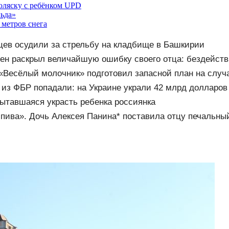
коляску с ребёнком UPD
льда»
 метров снега
ев осудили за стрельбу на кладбище в Башкирии
ен раскрыл величайшую ошибку своего отца: бездейств
«Весёлый молочник» подготовил запасной план на случ
Ф
из ФБР попадали: на Украине украли 42 млрд долларо
ытавшаяся украсть ребенка россиянка
 пива». Дочь Алексея Панина* поставила отцу печальны