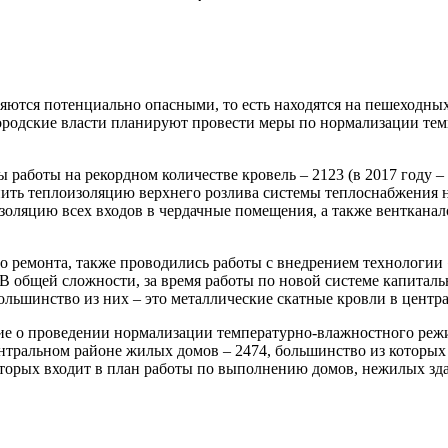
являются потенциально опасными, то есть находятся на пешеход
ородские власти планируют провести меры по нормализации тем
 работы на рекордном количестве кровель – 2123 (в 2017 году –
ить теплоизоляцию верхнего розлива системы теплоснабжения н
изоляцию всех входов в чердачные помещения, а также венткан
о ремонта, также проводились работы с внедрением технологии 
. В общей сложности, за время работы по новой системе капитал
ольшинство из них – это металлические скатные кровли в центр
ие о проведении нормализации температурно-влажностного реж
ентральном районе жилых домов – 2474, большинство из которых
торых входит в план работы по выполнению домов, нежилых зда