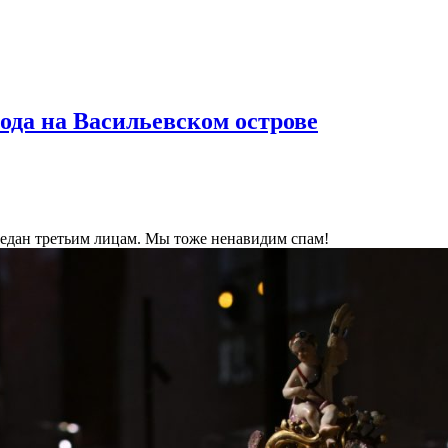
ода на Васильевском острове
ередан третьим лицам. Мы тоже ненавидим спам!