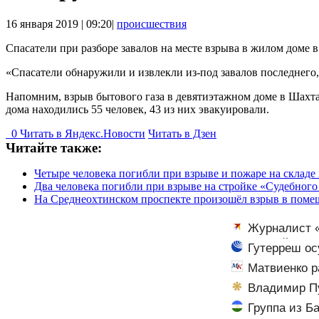
16 января 2019 | 09:20|
происшествия
Спасатели при разборе завалов на месте взрыва в жилом доме
«Спасатели обнаружили и извлекли из-под завалов последнего
Напомним, взрыв бытового газа в девятиэтажном доме в Шахтах
дома находились 55 человек, 43 из них эвакуировали.
0
Читать в
Я
ндекс.Новости
Читать в Дзен
Читайте также:
Четыре человека погибли при взрыве и пожаре на складе
Два человека погибли при взрыве на стройке «Судебного
На Среднеохтинском проспекте произошёл взрыв в поме
Журналист «
читателей
Гутерреш ос
Матвиенко р
студентов
Владимир Пу
Группа из Б