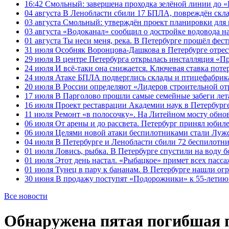
16:42
Смольный: завершена проходка зелёной линии до «К
04 августа
В Ленобласти сбили 17 БПЛА, повреждён скла
03 августа
Смольный: утверждён проект планировки для 
03 августа
«Водоканал» сообщил о достройке водовода на
01 августа
Ты неси меня, река. В Петербурге прошёл фес
31 июля
Особняк Воронцова-Дашкова в Петербурге отрест
29 июля
В центре Петербурга открылась инсталляция «П
24 июля
И всё-таки она снижается. Ключевая ставка поте
24 июля
Атаке БПЛА подверглись склады и птицефабрика
20 июля
В России определяют «Лидеров строительной от
17 июля
В Парголово прошли самые семейные забеги лет
16 июля
Проект реставрации Академии наук в Петербурге
11 июля
Ремонт «в полосочку». На Литейном мосту обно
06 июля
От арены и до рассвета. Петербург принял юби
06 июля
Целями новой атаки беспилотниками стали Лужс
04 июля
В Петербурге и Ленобласти сбили 72 беспилотн
01 июля
Ловись, рыбка. В Петербурге спустили на воду 
01 июля
Этот день настал. «Рыбацкое» примет всех пасса
01 июля
Тунец в пару к бананам. В Петербурге нашли ог
30 июня
В продажу поступят «Подорожники» к 55-летию 
Все новости
Обнаружена пятая погибшая 