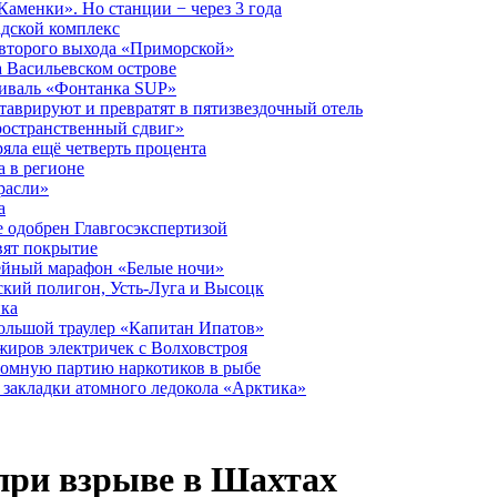
аменки». Но станции − через 3 года
дской комплекс
второго выхода «Приморской»
 Васильевском острове
тиваль «Фонтанка SUP»
аврируют и превратят в пятизвездочный отель
ространственный сдвиг»
ряла ещё четверть процента
 в регионе
расли»
а
 одобрен Главгосэкспертизой
вят покрытие
лейный марафон «Белые ночи»
кий полигон, Усть-Луга и Высоцк
ика
большой траулер «Капитан Ипатов»
жиров электричек с Волховстроя
ромную партию наркотиков в рыбе
закладки атомного ледокола «Арктика»
при взрыве в Шахтах