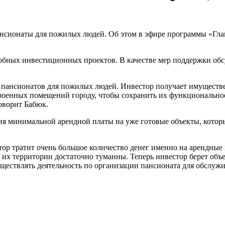
нсионаты для пожилых людей. Об этом в эфире программы «Гла
добных инвестиционных проектов. В качестве мер поддержки обс
во пансионатов для пожилых людей. Инвестор получает имуществ
строенных помещений городу, чтобы сохранить их функционально
оворит Бабюк.
ия минимальной арендной платы на уже готовые объекты, которы
ор тратит очень большое количество денег именно на арендные 
 их территории достаточно туманны. Теперь инвестор берет объ
осуществлять деятельность по организации пансионата для обсл