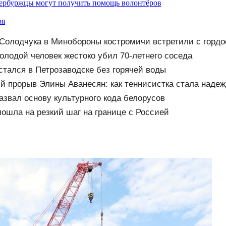
ербуржцы могут получить помощь волонтёров
ря
Солодчука в Минобороны костромичи встретили с горд
олодой человек жестоко убил 70-летнего соседа
стался в Петрозаводске без горячей воды
й прорыв Элины Аванесян: как теннисистка стала наде
азвал основу культурного кода белорусов
ошла на резкий шаг на границе с Россией