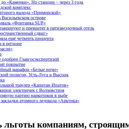
до «Каменки». Но станции − через 3 года
дской комплекс
второго выхода «Приморской»
 Васильевском острове
тиваль «Фонтанка SUP»
аврируют и превратят в пятизвездочный отель
ространственный сдвиг»
ряла ещё четверть процента
 в регионе
расли»
а
 одобрен Главгосэкспертизой
вят покрытие
лейный марафон «Белые ночи»
кий полигон, Усть-Луга и Высоцк
ика
большой траулер «Капитан Ипатов»
жиров электричек с Волховстроя
ромную партию наркотиков в рыбе
закладки атомного ледокола «Арктика»
ь льготы компаниям, строящи