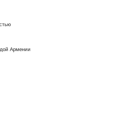
остью
ждой Армении