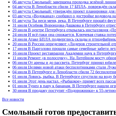
06 августа
Смольный: завершена проходка зелёной линии 
04 августа
В Ленобласти сбили 17 БПЛА, повреждён скла
03 августа
Смольный: утверждён проект планировки для 
03 августа
«Водоканал» сообщил о достройке водовода на
01 августа
Ты неси меня, река. В Петербурге прошёл фес
31 июля
Особняк Воронцова-Дашкова в Петербурге отрест
29 июля
В центре Петербурга открылась инсталляция «П
24 июля
И всё-таки она снижается. Ключевая ставка поте
24 июля
Атаке БПЛА подверглись склады и птицефабрика
20 июля
В России определяют «Лидеров строительной от
17 июля
В Парголово прошли самые семейные забеги лет
16 июля
Проект реставрации Академии наук в Петербурге
11 июля
Ремонт «в полосочку». На Литейном мосту обно
06 июля
От арены и до рассвета. Петербург принял юби
06 июля
Целями новой атаки беспилотниками стали Лужс
04 июля
В Петербурге и Ленобласти сбили 72 беспилотн
01 июля
Ловись, рыбка. В Петербурге спустили на воду 
01 июля
Этот день настал. «Рыбацкое» примет всех пасса
01 июля
Тунец в пару к бананам. В Петербурге нашли ог
30 июня
В продажу поступят «Подорожники» к 55-летию 
Все новости
Смольный готов предоставит