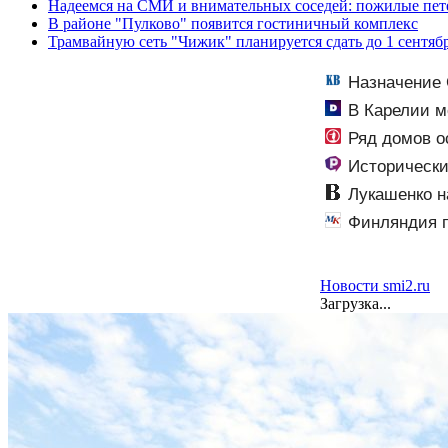
Надеемся на СМИ и внимательных соседей: пожилые пет
В районе "Пулково" появится гостиничный комплекс
Трамвайную сеть "Чижик" планируется сдать до 1 сентяб
Назначение 
В Карелии м
Ряд домов о
Исторически
Лукашенко н
Финляндия п
Новости smi2.ru
Загрузка...