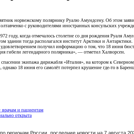
амятник норвежскому полярнику Руалю Амундсену. Об этом заяв
Полтавченко с руководителями иностранных консульских учрежд
2 году, когда отмечалось столетие со дня рождения Руаля Амун
этом здании тогда располагался институт Арктики и Антарктики
 удовлетворением получил информацию о том, что 18 июня бюст 
 дня гибели легендарного полярника», — отметил Халворсен.
в спасении экипажа дирижабля «Италия», на котором к Северно
 однако 18 июня его самолёт потерпел крушение где-то в Барен
 врачам и пациентам
иально открыта
по регионам России, последние новости на 7 августа 20