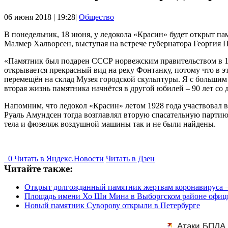
06 июня 2018 | 19:28|
Общество
В понедельник, 18 июня, у ледокола «Красин» будет открыт п
Малмер Халворсен, выступая на встрече губернатора Георгия 
«Памятник был подарен СССР норвежским правительством в 197
открывается прекрасный вид на реку Фонтанку, потому что в 
перемещён на склад Музея городской скульптуры. Я с большим
вторая жизнь памятника начнётся в другой юбилей – 90 лет со
Напомним, что ледокол «Красин» летом 1928 года участвовал 
Руаль Амундсен тогда возглавлял вторую спасательную партию,
тела и фюзеляж воздушной машины так и не были найдены.
0
Читать в
Я
ндекс.Новости
Читать в Дзен
Читайте также:
Открыт долгожданный памятник жертвам коронавируса −
Площадь имени Хо Ши Мина в Выборгском районе офиц
Новый памятник Суворову открыли в Петербурге
Атаки БПЛА 