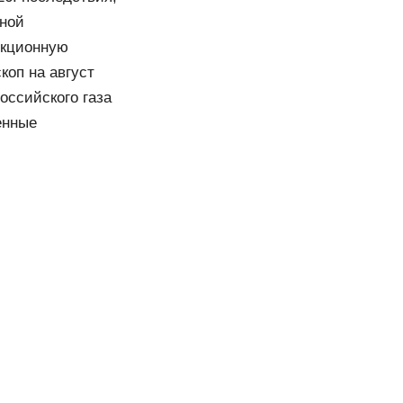
иной
нкционную
коп на август
оссийского газа
енные