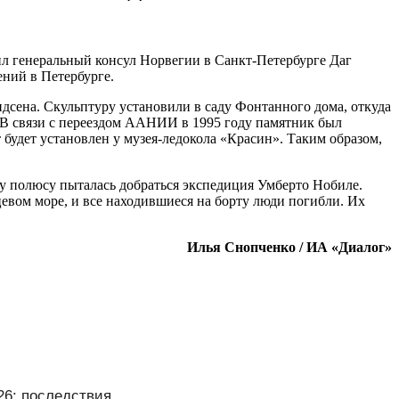
ил генеральный консул Норвегии в Санкт-Петербурге Даг
ений в Петербурге.
дсена. Скульптуру установили в саду Фонтанного дома, откуда
. В связи с переездом ААНИИ в 1995 году памятник был
будет установлен у музея-ледокола «Красин». Таким образом,
му полюсу пыталась добраться экспедиция Умберто Нобиле.
цевом море, и все находившиеся на борту люди погибли. Их
Илья Снопченко / ИА «Диалог»
26: последствия,