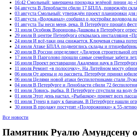
16:42
Смольный: завершена проходка зелёной линии до «К
04 августа
В Ленобласти сбили 17 БПЛА, повреждён скла
03 августа
Смольный: утверждён проект планировки для 
03 августа
«Водоканал» сообщил о достройке водовода на
01 августа
Ты неси меня, река. В Петербурге прошёл фес
31 июля
Особняк Воронцова-Дашкова в Петербурге отрест
29 июля
В центре Петербурга открылась инсталляция «П
24 июля
И всё-таки она снижается. Ключевая ставка поте
24 июля
Атаке БПЛА подверглись склады и птицефабрика
20 июля
В России определяют «Лидеров строительной от
17 июля
В Парголово прошли самые семейные забеги лет
16 июля
Проект реставрации Академии наук в Петербурге
11 июля
Ремонт «в полосочку». На Литейном мосту обно
06 июля
От арены и до рассвета. Петербург принял юби
06 июля
Целями новой атаки беспилотниками стали Лужс
04 июля
В Петербурге и Ленобласти сбили 72 беспилотн
01 июля
Ловись, рыбка. В Петербурге спустили на воду 
01 июля
Этот день настал. «Рыбацкое» примет всех пасса
01 июля
Тунец в пару к бананам. В Петербурге нашли ог
30 июня
В продажу поступят «Подорожники» к 55-летию 
Все новости
Памятник Руалю Амундсену о