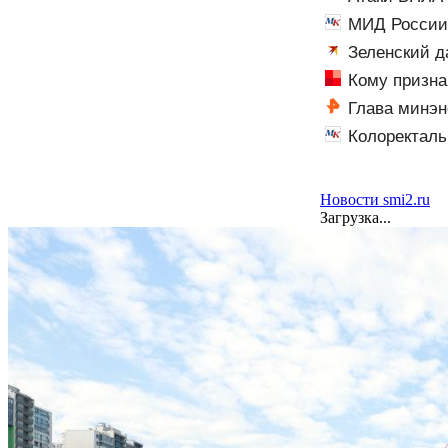
атаки на склад
МИД России 
Зеленский д
операцию»
Кому призна
Глава минэн
Колоректаль
технологии пом
Новости smi2.ru
Загрузка...