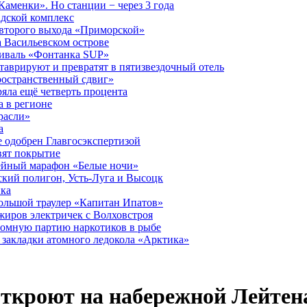
аменки». Но станции − через 3 года
дской комплекс
второго выхода «Приморской»
 Васильевском острове
тиваль «Фонтанка SUP»
аврируют и превратят в пятизвездочный отель
ространственный сдвиг»
ряла ещё четверть процента
 в регионе
расли»
а
 одобрен Главгосэкспертизой
вят покрытие
лейный марафон «Белые ночи»
кий полигон, Усть-Луга и Высоцк
ика
большой траулер «Капитан Ипатов»
жиров электричек с Волховстроя
ромную партию наркотиков в рыбе
закладки атомного ледокола «Арктика»
ткроют на набережной Лейтен