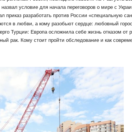
ы Wildberries, состояние пострадавших
назвал условие для начала переговоров о мире с Укра
ал приказ разработать против России «специальную са
ются в любви, а кому разобьют сердце: любовный горос
ерго Турции: Европа осложнила себе жизнь отказом от р
ный рак. Кому стоит пройти обследование и как соврем
огают победить недуг?