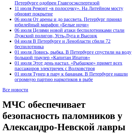
Петербурге одобрен Главгосэкспертизой
11 июля
Ремонт «в полосочку». На Литейном мосту
обновят покрытие
06 июля
От арены и до рассвета. Петербург принял
юбилейный марафон «Белые ночи»
06 июля
Целями новой атаки беспилотниками стали
Лужский полигон, Усть-Луга и Высоцк
04 июля
В Петербурге и Ленобласти сбили 72
беспилотника
01 июля
Ловись, рыбка. В Петербурге спустили на воду
большой траулер «Капитан Ипатов»
01 июля
Этот день настал. «Рыбацкое» примет всех
пассажиров электричек с Волховстроя
01 июля
Тунец в пару к бананам. В Петербурге нашли
огромную партию наркотиков в рыбе
Все новости
МЧС обеспечивает
безопасность паломников у
Александро-Невской лавры