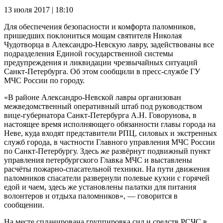
13 июля 2017 | 18:10
Для обеспечения безопасности и комфорта паломников,
пришедших поклониться мощам святителя Николая
Чудотворца в Александро-Невскую лавру, задействованы все
подразделения Единой государственной системы
предупреждения и ликвидации чрезвычайных ситуаций
Санкт-Петербурга. Об этом сообщили в пресс-службе ГУ
МЧС России по городу.
«В районе Александро-Невской лавры организован
межведомственный оперативный штаб под руководством
вице-губернатора Санкт-Петербурга А.Н. Говорунова, в
настоящее время исполняющего обязанности главы города на
Неве, куда входят представители РПЦ, силовых и экстренных
служб города, в частности Главного управления МЧС России
по Санкт-Петербургу. Здесь же развёрнут подвижный пункт
управления петербургского Главка МЧС и выставлены
расчёты пожарно-спасательной техники. На пути движения
паломников спасатели развернули полевые кухни с горячей
едой и чаем, здесь же установлены палатки для питания
волонтеров и отдыха паломников», — говорится в
сообщении.
На месте спланирована группировка сил и средств РСЧС в