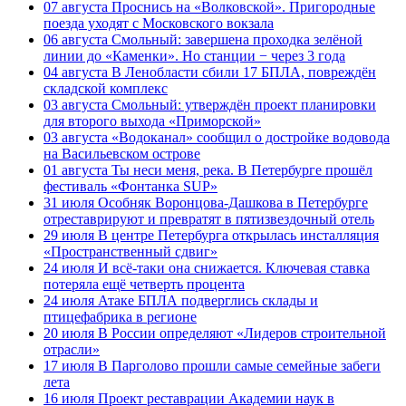
07 августа
Проснись на «Волковской». Пригородные
поезда уходят с Московского вокзала
06 августа
Смольный: завершена проходка зелёной
линии до «Каменки». Но станции − через 3 года
04 августа
В Ленобласти сбили 17 БПЛА, повреждён
складской комплекс
03 августа
Смольный: утверждён проект планировки
для второго выхода «Приморской»
03 августа
«Водоканал» сообщил о достройке водовода
на Васильевском острове
01 августа
Ты неси меня, река. В Петербурге прошёл
фестиваль «Фонтанка SUP»
31 июля
Особняк Воронцова-Дашкова в Петербурге
отреставрируют и превратят в пятизвездочный отель
29 июля
В центре Петербурга открылась инсталляция
«Пространственный сдвиг»
24 июля
И всё-таки она снижается. Ключевая ставка
потеряла ещё четверть процента
24 июля
Атаке БПЛА подверглись склады и
птицефабрика в регионе
20 июля
В России определяют «Лидеров строительной
отрасли»
17 июля
В Парголово прошли самые семейные забеги
лета
16 июля
Проект реставрации Академии наук в