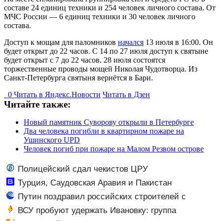
составе 24 единиц техники и 254 человек личного состава. От
МЧС России — 6 единиц техники и 30 человек личного
состава.
Доступ к мощам для паломников
начался
13 июля в 16:00. Он
будет открыт до 22 часов. С 14 по 27 июля доступ к святыне
будет открыт с 7 до 22 часов. 28 июля состоятся
торжественные проводы мощей Николая Чудотворца. Из
Санкт-Петербурга святыня вернётся в Бари.
0
Читать в
Я
ндекс.Новости
Читать в Дзен
Читайте также:
Новый памятник Суворову открыли в Петербурге
Два человека погибли в квартирном пожаре на
Ушинского UPD
Человек погиб при пожаре на Малом Резвом острове
Полицейский сдал чекистов ЦРУ
Турция, Саудовская Аравия и Пакистан
объединились в военный альянс - Новости на
Путин поздравил российских строителей с
Вести.ru
профессиональным праздником
ВСУ пробуют удержать Ивановку: группа
националистов ликвидирована