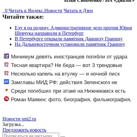
Илья Снопченко / ИА «Диалог»
0
Читать в
Я
ндекс.Новости
Читать в Дзен
Читайте также:
Еду я на родину. Административное дело против Юрия
Шевчука направили в Петербург
В Петербурге открыли памятник Даниилу Гранину
На Дальневосточном установили памятник Гранину
Минимум девять иностранцев погибли от удара
ВСУ в Нижнекамске
Тесная квартира? Не беда — вот 3 трендовые
замены гладильной доски, и вещи как из магазина
Несколько капель на втулку — и ночной писк
беспокоит реже: летний лайфхак, который спасает в
Замглавы МИД РФ: действия Зеленского не
любое время
оставляют России выбора, кроме продолжения СВО
Среди погибших при атаке на Нижнекамск есть
10/08/2026 – Новости
граждане Узбекистана и Таджикистана
Роман Маякин: фото, биография, фильмография,
новости - Вокруг ТВ.
Новости smi2.ru
Загрузка...
Предложить новость