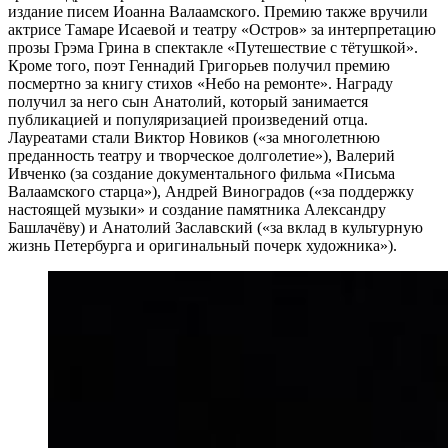
издание писем Иоанна Валаамского. Премию также вручили
актрисе Тамаре Исаевой и театру «Остров» за интерпретацию
прозы Грэма Грина в спектакле «Путешествие с тётушкой».
Кроме того, поэт Геннадий Григорьев получил премию
посмертно за книгу стихов «Небо на ремонте». Награду
получил за него сын Анатолий, который занимается
публикацией и популяризацией произведений отца.
Лауреатами стали Виктор Новиков («за многолетнюю
преданность театру и творческое долголетие»), Валерий
Ивченко (за создание документального фильма «Письма
Валаамского старца»), Андрей Виноградов («за поддержку
настоящей музыки» и создание памятника Александру
Башлачёву) и Анатолий Заславский («за вклад в культурную
жизнь Петербурга и оригинальный почерк художника»).