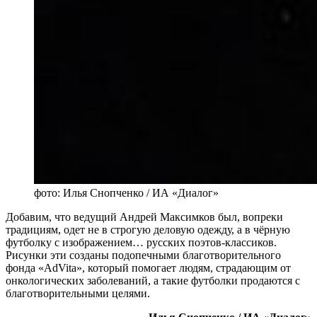
фото: Илья Снопченко / ИА «Диалог»
Добавим, что ведущий Андрей Максимков был, вопреки
традициям, одет не в строгую деловую одежду, а в чёрную
футболку с изображением… русских поэтов-классиков.
Рисунки эти созданы подопечными благотворительного
фонда «AdVita», который помогает людям, страдающим от
онкологических заболеваний, а такие футболки продаются с
благотворительными целями.