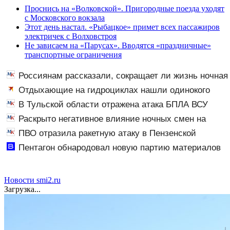
Проснись на «Волковской». Пригородные поезда уходят
с Московского вокзала
Этот день настал. «Рыбацкое» примет всех пассажиров
электричек с Волховстроя
Не зависаем на «Парусах». Вводятся «праздничные»
транспортные ограничения
Россиянам рассказали, сокращает ли жизнь ночная
работа
Отдыхающие на гидроциклах нашли одинокого
испуганного мальчика на лодке: он рассказал, что его
В Тульской области отражена атака БПЛА ВСУ
папа нырнул и пропал
Раскрыто негативное влияние ночных смен на
организм человека
ПВО отразила ракетную атаку в Пензенской
области
Пентагон обнародовал новую партию материалов
об НЛО - Новости на Вести.ru
Новости smi2.ru
Загрузка...