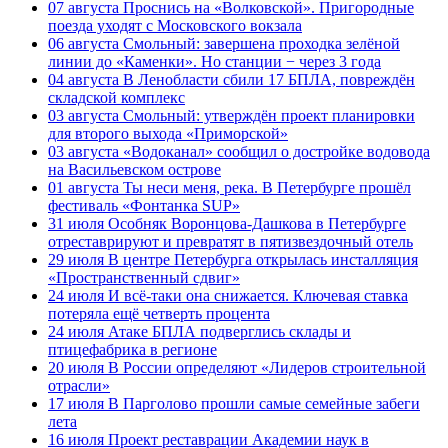
07 августа
Проснись на «Волковской». Пригородные
поезда уходят с Московского вокзала
06 августа
Смольный: завершена проходка зелёной
линии до «Каменки». Но станции − через 3 года
04 августа
В Ленобласти сбили 17 БПЛА, повреждён
складской комплекс
03 августа
Смольный: утверждён проект планировки
для второго выхода «Приморской»
03 августа
«Водоканал» сообщил о достройке водовода
на Васильевском острове
01 августа
Ты неси меня, река. В Петербурге прошёл
фестиваль «Фонтанка SUP»
31 июля
Особняк Воронцова-Дашкова в Петербурге
отреставрируют и превратят в пятизвездочный отель
29 июля
В центре Петербурга открылась инсталляция
«Пространственный сдвиг»
24 июля
И всё-таки она снижается. Ключевая ставка
потеряла ещё четверть процента
24 июля
Атаке БПЛА подверглись склады и
птицефабрика в регионе
20 июля
В России определяют «Лидеров строительной
отрасли»
17 июля
В Парголово прошли самые семейные забеги
лета
16 июля
Проект реставрации Академии наук в