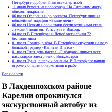
Петербурге одобрен Главгосэкспертизой
11 июля
Ремонт «в полосочку». На Литейном мосту
обновят покрытие
06 июля
От арены и до рассвета. Петербург принял
юбилейный марафон «Белые ночи»
06 июля
Целями новой атаки беспилотниками стали
Лужский полигон, Усть-Луга и Высоцк
04 июля
В Петербурге и Ленобласти сбили 72
беспилотника
01 июля
Ловись, рыбка. В Петербурге спустили на воду
большой траулер «Капитан Ипатов»
01 июля
Этот день настал. «Рыбацкое» примет всех
пассажиров электричек с Волховстроя
01 июля
Тунец в пару к бананам. В Петербурге нашли
огромную партию наркотиков в рыбе
Все новости
В Лахденпохском районе
Карелии опрокинулся
экскурсионный автобус из