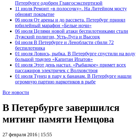
Петербурге одобрен Главгосэкспертизой
11 июля
Ремонт «в полосочку». На Литейном мосту
обновят покрытие
06 июля
От арены и до рассвета. Петербург принял
юбилейный марафон «Белые ночи»
06 июля
Целями новой атаки беспилотниками стали
Лужский полигон, Усть-Луга и Высоцк
04 июля
В Петербурге и Ленобласти сбили 72
беспилотника
01 июля
Ловись, рыбка. В Петербурге спустили на воду
большой траулер «Капитан Ипатов»
01 июля
Этот день настал. «Рыбацкое» примет всех
пассажиров электричек с Волховстроя
01 июля
Тунец в пару к бананам. В Петербурге нашли
огромную партию наркотиков в рыбе
Все новости
В Петербурге завершился
митинг памяти Немцова
27 февраля 2016 | 15:55