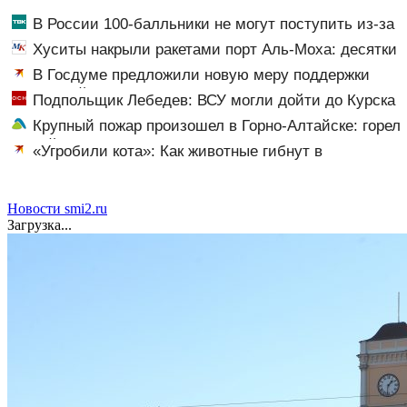
В России 100-балльники не могут поступить из-за
олимпиадников: в чем причина?
Хуситы накрыли ракетами порт Аль-Моха: десятки
жертв
В Госдуме предложили новую меру поддержки
родителей школьников
Подпольщик Лебедев: ВСУ могли дойти до Курска
Крупный пожар произошел в Горно-Алтайске: горел
жилой дом
«Угробили кота»: Как животные гибнут в
недобросовестных передержках и почему никого за
это не наказывают
Новости smi2.ru
Загрузка...