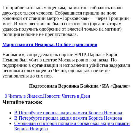
По приблизительным оценкам, на митинг собралось около
двух-трех тысяч человек. Собравшиеся пришли на поле
колонной от станции метро «Горьковская» — через Троицкий
мост. И хотя шествие не было согласовано (организаторам
удалось получить одобрение от властей только на митинг),
полиция колонне не препятствовала.
Марш памяти Немцова. On-line трансляция
Напомним, сопредседатель партии «РПР-Парнас» Борис
Немцов был убит в центре Москвы ровно год назад. По
подозрению в организации и исполнении убийства задержали
нескольких выходцев из Чечни, однако заказчики не
установлены до сих пор.
Подготовила Вероника Бабкина / ИА «Диалог»
0
Читать в
Я
ндекс.Новости
Читать в Дзен
Читайте также:
В Петербурге прошла акция памяти Бориса Немцова
В Петербурге прошла акция памяти Бориса Немцова
Смольный со второй попытки согласовал акцию памяти
Бориса Немцова