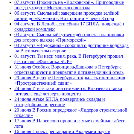
07 августа
Проснись на «Волковской». Пригородные
поезда уходят с Московского вокзала
06 августа
Смольный: завершена проходка зелёной
линии до «Каменки». Но станции − через 3 года
04 августа
В Ленобласти сбили 17 БПЛА, повреждён
складской комплекс
03 августа
Смольный: утверждён проект планировки
для второго выхода «Приморской»
03 августа
«Водоканал» сообщил о достройке водовода
на Васильевском острове
01 августа
Ты неси меня, река. В Петербурге прошёл
фестиваль «Фонтанка SUP»
31 июля
Особняк Воронцова-Дашкова в Петербурге
отреставрируют и превратят в пятизвездочный отель
29 июля
В центре Петербурга открылась инсталляция
«Пространственный сдвиг»
24 июля
И всё-таки она снижается. Ключевая ставка
потеряла ещё четверть процента
24 июля
Атаке БПЛА подверглись склады и
птицефабрика в регионе
20 июля
В России определяют «Лидеров строительной
отрасли»
17 июля
В Парголово прошли самые семейные забеги
лета
16 июля
Проект реставрации Академии наук в