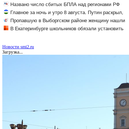
беспилотники
Названо число сбитых БПЛА над регионами РФ
сегодня
Главное за ночь и утро 8 августа. Путин раскрыл,
что будет после массовых атак на Россию. Украина
Пропавшую в Выборгском районе женщину нашли
вошла в самый страшный период
мертвой: IVBG.ru
В Екатеринбурге школьников обязали установить
приложение для отслеживания геолокации
Новости smi2.ru
Загрузка...