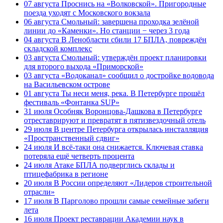
07 августа
Проснись на «Волковской». Пригородные
поезда уходят с Московского вокзала
06 августа
Смольный: завершена проходка зелёной
линии до «Каменки». Но станции − через 3 года
04 августа
В Ленобласти сбили 17 БПЛА, повреждён
складской комплекс
03 августа
Смольный: утверждён проект планировки
для второго выхода «Приморской»
03 августа
«Водоканал» сообщил о достройке водовода
на Васильевском острове
01 августа
Ты неси меня, река. В Петербурге прошёл
фестиваль «Фонтанка SUP»
31 июля
Особняк Воронцова-Дашкова в Петербурге
отреставрируют и превратят в пятизвездочный отель
29 июля
В центре Петербурга открылась инсталляция
«Пространственный сдвиг»
24 июля
И всё-таки она снижается. Ключевая ставка
потеряла ещё четверть процента
24 июля
Атаке БПЛА подверглись склады и
птицефабрика в регионе
20 июля
В России определяют «Лидеров строительной
отрасли»
17 июля
В Парголово прошли самые семейные забеги
лета
16 июля
Проект реставрации Академии наук в