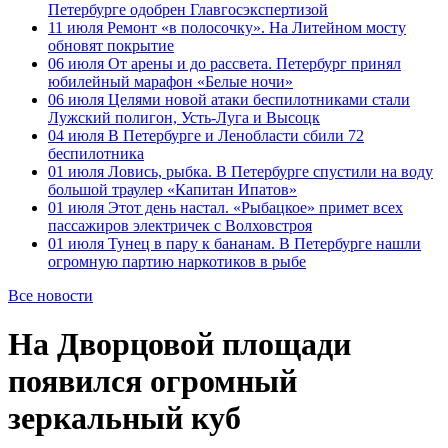
Петербурге одобрен Главгосэкспертизой
11 июля
Ремонт «в полосочку». На Литейном мосту
обновят покрытие
06 июля
От арены и до рассвета. Петербург принял
юбилейный марафон «Белые ночи»
06 июля
Целями новой атаки беспилотниками стали
Лужский полигон, Усть-Луга и Высоцк
04 июля
В Петербурге и Ленобласти сбили 72
беспилотника
01 июля
Ловись, рыбка. В Петербурге спустили на воду
большой траулер «Капитан Ипатов»
01 июля
Этот день настал. «Рыбацкое» примет всех
пассажиров электричек с Волховстроя
01 июля
Тунец в пару к бананам. В Петербурге нашли
огромную партию наркотиков в рыбе
Все новости
На Дворцовой площади
появился огромный
зеркальный куб