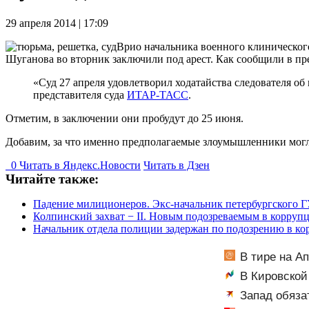
29 апреля 2014 | 17:09
Врио начальника военного клиническо
Шуганова во вторник заключили под арест. Как сообщили в пре
«Суд 27 апреля удовлетворил ходатайства следователя 
представителя суда
ИТАР-ТАСС
.
Отметим, в заключении они пробудут до 25 июня.
Добавим, за что именно предполагаемые злоумышленники могли
0
Читать в
Я
ндекс.Новости
Читать в Дзен
Читайте также:
Падение милиционеров. Экс-начальник петербургского Г
Колпинский захват − II. Новым подозреваемым в корруп
Начальник отдела полиции задержан по подозрению в к
В тире на А
В Кировской
Запад обязат