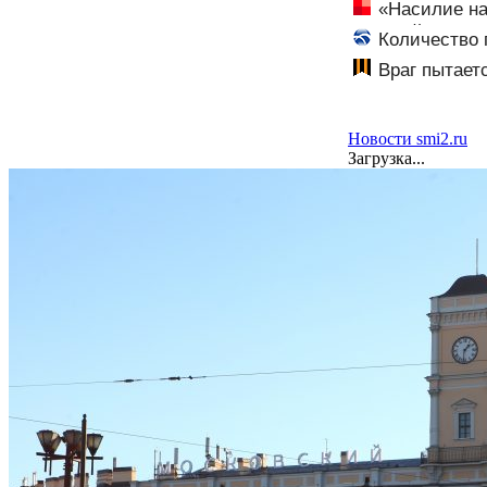
«Насилие на
часовой пояс в
Количество 
Враг пытает
нужны теплови
Новости smi2.ru
Загрузка...