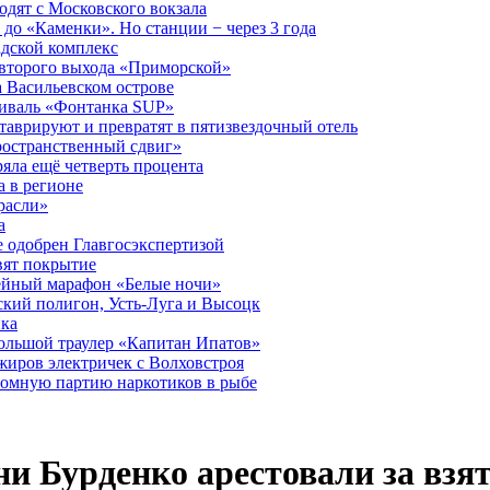
дят с Московского вокзала
до «Каменки». Но станции − через 3 года
дской комплекс
второго выхода «Приморской»
 Васильевском острове
тиваль «Фонтанка SUP»
аврируют и превратят в пятизвездочный отель
ространственный сдвиг»
ряла ещё четверть процента
 в регионе
расли»
а
 одобрен Главгосэкспертизой
вят покрытие
лейный марафон «Белые ночи»
кий полигон, Усть-Луга и Высоцк
ика
большой траулер «Капитан Ипатов»
жиров электричек с Волховстроя
ромную партию наркотиков в рыбе
ни Бурденко арестовали за взя