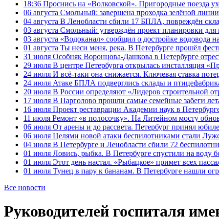
18:36
Проснись на «Волковской». Пригородные поезда ухо
06 августа
Смольный: завершена проходка зелёной линии 
04 августа
В Ленобласти сбили 17 БПЛА, повреждён скла
03 августа
Смольный: утверждён проект планировки для 
03 августа
«Водоканал» сообщил о достройке водовода на
01 августа
Ты неси меня, река. В Петербурге прошёл фес
31 июля
Особняк Воронцова-Дашкова в Петербурге отрест
29 июля
В центре Петербурга открылась инсталляция «П
24 июля
И всё-таки она снижается. Ключевая ставка поте
24 июля
Атаке БПЛА подверглись склады и птицефабрика
20 июля
В России определяют «Лидеров строительной от
17 июля
В Парголово прошли самые семейные забеги лет
16 июля
Проект реставрации Академии наук в Петербурге
11 июля
Ремонт «в полосочку». На Литейном мосту обно
06 июля
От арены и до рассвета. Петербург принял юби
06 июля
Целями новой атаки беспилотниками стали Лужс
04 июля
В Петербурге и Ленобласти сбили 72 беспилотн
01 июля
Ловись, рыбка. В Петербурге спустили на воду 
01 июля
Этот день настал. «Рыбацкое» примет всех пасса
01 июля
Тунец в пару к бананам. В Петербурге нашли ог
Все новости
Руководителей госпиталя име