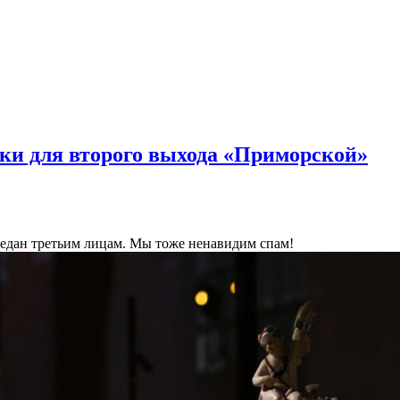
ки для второго выхода «Приморской»
ередан третьим лицам. Мы тоже ненавидим спам!