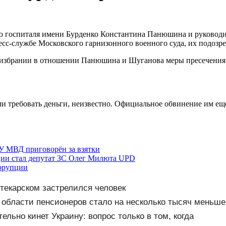
го госпиталя имени Бурденко Константина Панюшина и руковод
сс-службе Московского гарнизонного военного суда, их подозре
об избрании в отношении Панюшина и Шуганова меры пресечения
 требовать деньги, неизвестно. Официальное обвинение им еще
У МВД приговорён за взятки
ции стал депутат ЗС Олег Милюта UPD
оррупции
птекарском застрелился человек
 области пенсионеров стало на несколько тысяч меньше
ельно кинет Украину: вопрос только в том, когда