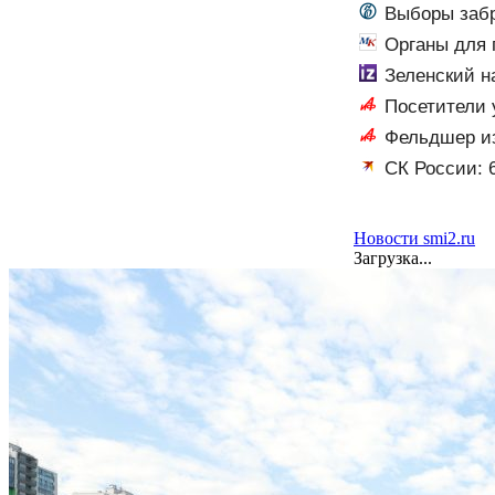
Выборы заб
Органы для 
Зеленский н
Посетители 
Фельдшер из
СК России: 
Новости smi2.ru
Загрузка...