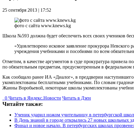
25 сентября 2013 | 17:52
фото с сайта www.knews.kg
Школа №593 должна будет обеспечить всех своих учеников бе
«Удовлетворено исковое заявление прокурора Невского
учреждения учебниками и пособиями по всем обязательн
Отметим, в качестве аргументов в суде прокуратура привела п
по обязательным предметам, предусмотренным в федеральном 
Как сообщало ранее ИА «Диалог», в преддверии наступившего 
укомплектованы бесплатными учебниками. По словам градонача
Жанны Воробьевой, некоторые школы укомплектованы учебник
0
Читать в
Я
ндекс.Новости
Читать в Дзен
Читайте также:
Ученик ударил ножом учительницу в петербургской школ
В День знаний в городе открылись 27 новых школьных зд
Финал и новое начало. В петербургских школах прозвене