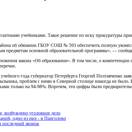
сплатными учебниками. Такое решение по иску прокуратуры при
 района об обязании ГБОУ СОШ № 593 обеспечить полную укомпл
ым предметам основной образовательной программы», — сообщил
оложения закона «Об образовании». В том числе, о компетенции
перечне.
учебного года губернатор Петербурга Георгий Полтавченко зая
льника, проблем с ними в Северной столице никогда не было. 
ами только на 94-98%. Впрочем, эти цифры были предваритель
е, возбуждено уголовное дело
аний, одно из них - в Парголово
л последний звонок