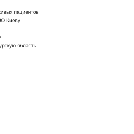
живых пациентов
ВО Киеву
у
урскую область