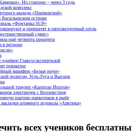
аменки». Но станции − через 3 года
дской комплекс
второго выхода «Приморской»
 Васильевском острове
тиваль «Фонтанка SUP»
аврируют и превратят в пятизвездочный отель
ространственный сдвиг»
ряла ещё четверть процента
 в регионе
расли»
а
 одобрен Главгосэкспертизой
вят покрытие
лейный марафон «Белые ночи»
кий полигон, Усть-Луга и Высоцк
ика
большой траулер «Капитан Ипатов»
жиров электричек с Волховстроя
ромную партию наркотиков в рыбе
закладки атомного ледокола «Арктика»
ечить всех учеников бесплатн