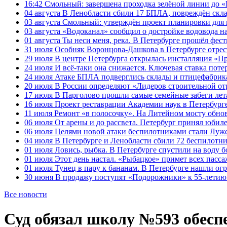
16:42
Смольный: завершена проходка зелёной линии до «К
04 августа
В Ленобласти сбили 17 БПЛА, повреждён скла
03 августа
Смольный: утверждён проект планировки для 
03 августа
«Водоканал» сообщил о достройке водовода на
01 августа
Ты неси меня, река. В Петербурге прошёл фес
31 июля
Особняк Воронцова-Дашкова в Петербурге отрест
29 июля
В центре Петербурга открылась инсталляция «П
24 июля
И всё-таки она снижается. Ключевая ставка поте
24 июля
Атаке БПЛА подверглись склады и птицефабрика
20 июля
В России определяют «Лидеров строительной от
17 июля
В Парголово прошли самые семейные забеги лет
16 июля
Проект реставрации Академии наук в Петербурге
11 июля
Ремонт «в полосочку». На Литейном мосту обно
06 июля
От арены и до рассвета. Петербург принял юби
06 июля
Целями новой атаки беспилотниками стали Лужс
04 июля
В Петербурге и Ленобласти сбили 72 беспилотн
01 июля
Ловись, рыбка. В Петербурге спустили на воду 
01 июля
Этот день настал. «Рыбацкое» примет всех пасса
01 июля
Тунец в пару к бананам. В Петербурге нашли ог
30 июня
В продажу поступят «Подорожники» к 55-летию 
Все новости
Суд обязал школу №593 обесп