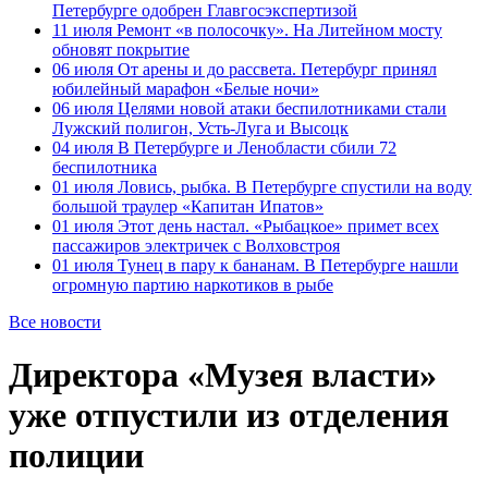
Петербурге одобрен Главгосэкспертизой
11 июля
Ремонт «в полосочку». На Литейном мосту
обновят покрытие
06 июля
От арены и до рассвета. Петербург принял
юбилейный марафон «Белые ночи»
06 июля
Целями новой атаки беспилотниками стали
Лужский полигон, Усть-Луга и Высоцк
04 июля
В Петербурге и Ленобласти сбили 72
беспилотника
01 июля
Ловись, рыбка. В Петербурге спустили на воду
большой траулер «Капитан Ипатов»
01 июля
Этот день настал. «Рыбацкое» примет всех
пассажиров электричек с Волховстроя
01 июля
Тунец в пару к бананам. В Петербурге нашли
огромную партию наркотиков в рыбе
Все новости
Директора «Музея власти»
уже отпустили из отделения
полиции