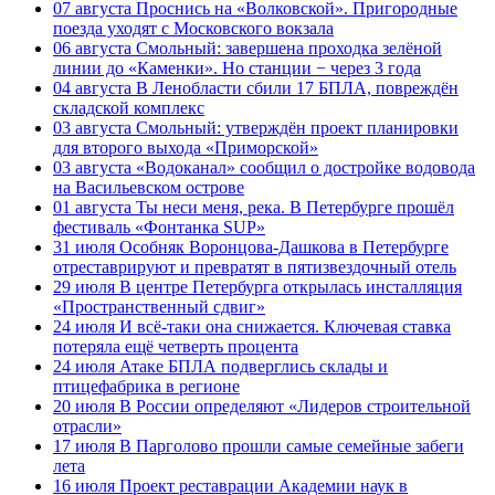
07 августа
Проснись на «Волковской». Пригородные
поезда уходят с Московского вокзала
06 августа
Смольный: завершена проходка зелёной
линии до «Каменки». Но станции − через 3 года
04 августа
В Ленобласти сбили 17 БПЛА, повреждён
складской комплекс
03 августа
Смольный: утверждён проект планировки
для второго выхода «Приморской»
03 августа
«Водоканал» сообщил о достройке водовода
на Васильевском острове
01 августа
Ты неси меня, река. В Петербурге прошёл
фестиваль «Фонтанка SUP»
31 июля
Особняк Воронцова-Дашкова в Петербурге
отреставрируют и превратят в пятизвездочный отель
29 июля
В центре Петербурга открылась инсталляция
«Пространственный сдвиг»
24 июля
И всё-таки она снижается. Ключевая ставка
потеряла ещё четверть процента
24 июля
Атаке БПЛА подверглись склады и
птицефабрика в регионе
20 июля
В России определяют «Лидеров строительной
отрасли»
17 июля
В Парголово прошли самые семейные забеги
лета
16 июля
Проект реставрации Академии наук в