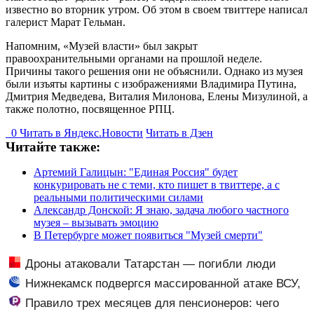
известно во вторник утром. Об этом в своем твиттере написал
галерист Марат Гельман.
Напомним, «Музей власти» был закрыт
правоохранительными органами на прошлой неделе.
Причины такого решения они не объяснили. Однако из музея
были изъяты картины с изображениями Владимира Путина,
Дмитрия Медведева, Виталия Милонова, Елены Мизулиной, а
также полотно, посвященное РПЦ.
0
Читать в
Я
ндекс.Новости
Читать в Дзен
Читайте также:
Артемий Галицын: "Единая Россия" будет
конкурировать не с теми, кто пишет в твиттере, а с
реальными политическими силами
Александр Донской: Я знаю, задача любого частного
музея – вызывать эмоцию
В Петербурге может появиться "Музей смерти"
Дроны атаковали Татарстан — погибли люди
Нижнекамск подвергся массированной атаке ВСУ,
есть погибшие
Правило трех месяцев для пенсионеров: чего