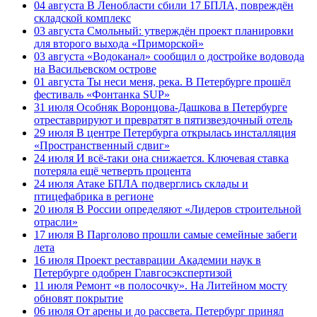
04 августа
В Ленобласти сбили 17 БПЛА, повреждён
складской комплекс
03 августа
Смольный: утверждён проект планировки
для второго выхода «Приморской»
03 августа
«Водоканал» сообщил о достройке водовода
на Васильевском острове
01 августа
Ты неси меня, река. В Петербурге прошёл
фестиваль «Фонтанка SUP»
31 июля
Особняк Воронцова-Дашкова в Петербурге
отреставрируют и превратят в пятизвездочный отель
29 июля
В центре Петербурга открылась инсталляция
«Пространственный сдвиг»
24 июля
И всё-таки она снижается. Ключевая ставка
потеряла ещё четверть процента
24 июля
Атаке БПЛА подверглись склады и
птицефабрика в регионе
20 июля
В России определяют «Лидеров строительной
отрасли»
17 июля
В Парголово прошли самые семейные забеги
лета
16 июля
Проект реставрации Академии наук в
Петербурге одобрен Главгосэкспертизой
11 июля
Ремонт «в полосочку». На Литейном мосту
обновят покрытие
06 июля
От арены и до рассвета. Петербург принял