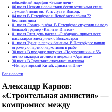
юбилейный марафон «Белые ночи»
06 июля
Целями новой атаки беспилотниками стали
Лужский полигон, Усть-Луга и Высоцк
04 июля
В Петербурге и Ленобласти сбили 72
беспилотника
01 июля
Ловись, рыбка. В Петербурге спустили на воду
большой траулер «Капитан Ипатов»
01 июля
Этот день настал. «Рыбацкое» примет всех
пассажиров электричек с Волховстроя
01 июля
Тунец в пару к бананам. В Петербурге нашли
огромную партию наркотиков в рыбе
30 июня
В продажу поступят «Подорожники» к 55-
летию закладки атомного ледокола «Арктика»
30 июня
В Эрмитаже открылась выставка
«Императорский Китай. Династия Цин»
Все новости
Александр Карпов:
«Строительная амнистия» —
компромисс между