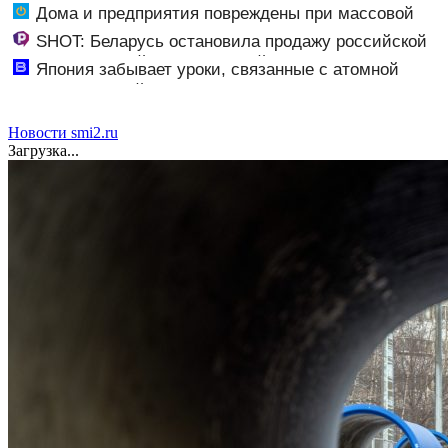
«визы традиционных ценностей» в посольстве РФ
Дома и предприятия повреждены при массовой
Тверские новости. Новости
атаке беспилотников ВСУ на Воронежскую область
SHOT: Беларусь остановила продажу российской
халвы, в которой нашли кадмий
Япония забывает уроки, связанные с атомной
бомбардировкой Хиросимы и Нагасаки - Новости на
Вести.ru
Новости smi2.ru
Загрузка...