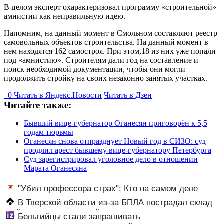
В целом эксперт охарактеризовал программу «строительной»
амнистии как неправильную идею.
Напомним, на данный момент в Смольном составляют реестр
самовольных объектов строительства. На данный момент в
нем находятся 162 самостроя. При этом,18 из них уже попали
под «амнистию». Строителям дали год на составление и
поиск необходимой документации, чтобы они могли
продолжить стройку на своих незаконно занятых участках.
0
Читать в
Я
ндекс.Новости
Читать в Дзен
Читайте также:
Бывший вице-губернатор Оганесян приговорён к 5,5
годам тюрьмы
Оганесян снова отпразднует Новый год в СИЗО: суд
продлил арест бывшему вице-губернатору Петербурга
Суд зарегистрировал уголовное дело в отношении
Марата Оганесяна
"Убил профессора страх": Кто на самом деле
виноват в смерти ученого Зезина, остановившего
В Тверской области из-за БПЛА пострадал склад
мальчишек на поле с горохом
Вайлдберриз и постройки в СНТ – Новости Твери и
Бельгийцы стали запрашивать
городов Тверской области сегодня - Afanasy.biz –