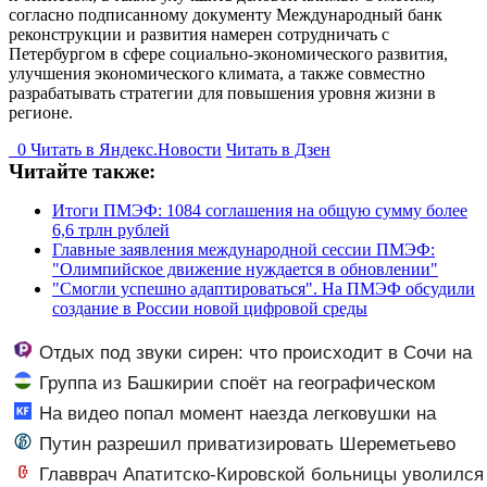
согласно подписанному документу Международный банк
реконструкции и развития намерен сотрудничать с
Петербургом в сфере социально-экономического развития,
улучшения экономического климата, а также совместно
разрабатывать стратегии для повышения уровня жизни в
регионе.
0
Читать в
Я
ндекс.Новости
Читать в Дзен
Читайте также:
Итоги ПМЭФ: 1084 соглашения на общую сумму более
6,6 трлн рублей
Главные заявления международной сессии ПМЭФ:
"Олимпийское движение нуждается в обновлении"
"Смогли успешно адаптироваться". На ПМЭФ обсудили
создание в России новой цифровой среды
Отдых под звуки сирен: что происходит в Сочи на
фоне массированных атак беспилотников
Группа из Башкирии споёт на географическом
Северном полюсе
На видео попал момент наезда легковушки на
пешеходов, где пострадали минимум восемь человек
Путин разрешил приватизировать Шереметьево
06/08/2026 – Новости
Главврач Апатитско-Кировской больницы уволился