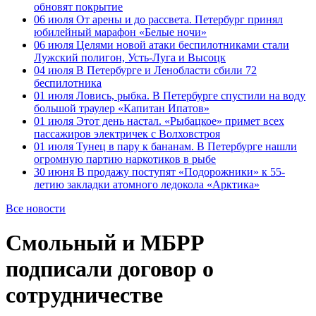
обновят покрытие
06 июля
От арены и до рассвета. Петербург принял
юбилейный марафон «Белые ночи»
06 июля
Целями новой атаки беспилотниками стали
Лужский полигон, Усть-Луга и Высоцк
04 июля
В Петербурге и Ленобласти сбили 72
беспилотника
01 июля
Ловись, рыбка. В Петербурге спустили на воду
большой траулер «Капитан Ипатов»
01 июля
Этот день настал. «Рыбацкое» примет всех
пассажиров электричек с Волховстроя
01 июля
Тунец в пару к бананам. В Петербурге нашли
огромную партию наркотиков в рыбе
30 июня
В продажу поступят «Подорожники» к 55-
летию закладки атомного ледокола «Арктика»
Все новости
Смольный и МБРР
подписали договор о
сотрудничестве