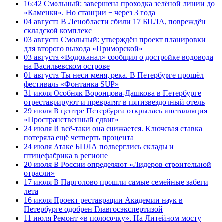
16:42
Смольный: завершена проходка зелёной линии до
«Каменки». Но станции − через 3 года
04 августа
В Ленобласти сбили 17 БПЛА, повреждён
складской комплекс
03 августа
Смольный: утверждён проект планировки
для второго выхода «Приморской»
03 августа
«Водоканал» сообщил о достройке водовода
на Васильевском острове
01 августа
Ты неси меня, река. В Петербурге прошёл
фестиваль «Фонтанка SUP»
31 июля
Особняк Воронцова-Дашкова в Петербурге
отреставрируют и превратят в пятизвездочный отель
29 июля
В центре Петербурга открылась инсталляция
«Пространственный сдвиг»
24 июля
И всё-таки она снижается. Ключевая ставка
потеряла ещё четверть процента
24 июля
Атаке БПЛА подверглись склады и
птицефабрика в регионе
20 июля
В России определяют «Лидеров строительной
отрасли»
17 июля
В Парголово прошли самые семейные забеги
лета
16 июля
Проект реставрации Академии наук в
Петербурге одобрен Главгосэкспертизой
11 июля
Ремонт «в полосочку». На Литейном мосту