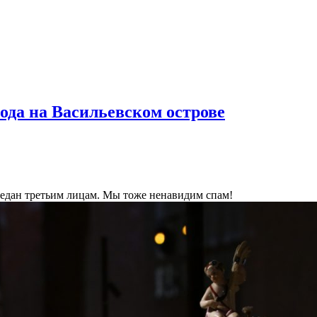
ода на Васильевском острове
ередан третьим лицам. Мы тоже ненавидим спам!