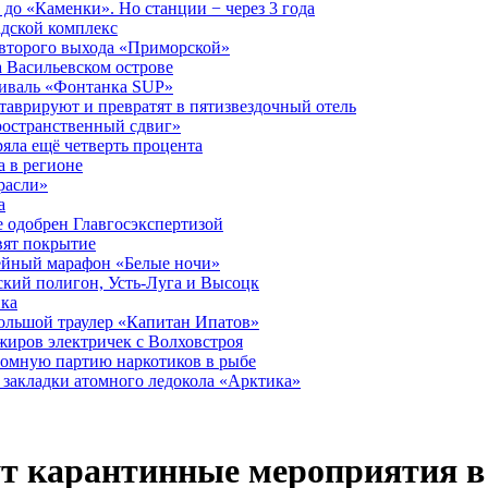
до «Каменки». Но станции − через 3 года
дской комплекс
второго выхода «Приморской»
 Васильевском острове
тиваль «Фонтанка SUP»
аврируют и превратят в пятизвездочный отель
ространственный сдвиг»
ряла ещё четверть процента
 в регионе
расли»
а
 одобрен Главгосэкспертизой
вят покрытие
лейный марафон «Белые ночи»
кий полигон, Усть-Луга и Высоцк
ика
большой траулер «Капитан Ипатов»
жиров электричек с Волховстроя
ромную партию наркотиков в рыбе
закладки атомного ледокола «Арктика»
т карантинные мероприятия в 