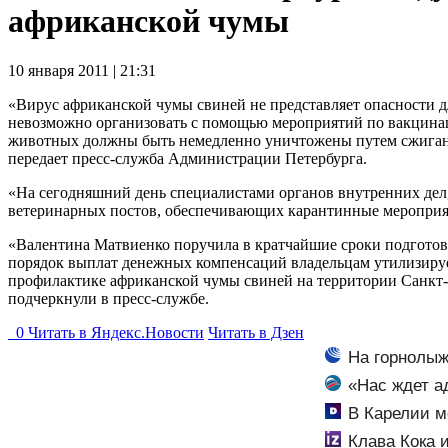
африканской чумы
10 января 2011 | 21:31
«Вирус африканской чумы свиней не представляет опасности д
невозможно организовать с помощью мероприятий по вакцинац
животных должны быть немедленно уничтожены путем сжигани
передает пресс-служба Администрации Петербурга.
«На сегодняшний день специалистами органов внутренних дел,
ветеринарных постов, обеспечивающих карантинные мероприят
«Валентина Матвиенко поручила в кратчайшие сроки подготов
порядок выплат денежных компенсаций владельцам утилизируе
профилактике африканской чумы свиней на территории Санкт-
подчеркнули в пресс-службе.
0
Читать в
Я
ндекс.Новости
Читать в Дзен
На горнолыж
«Нас ждет а
чем хитрость?
В Карелии м
Клава Кока 