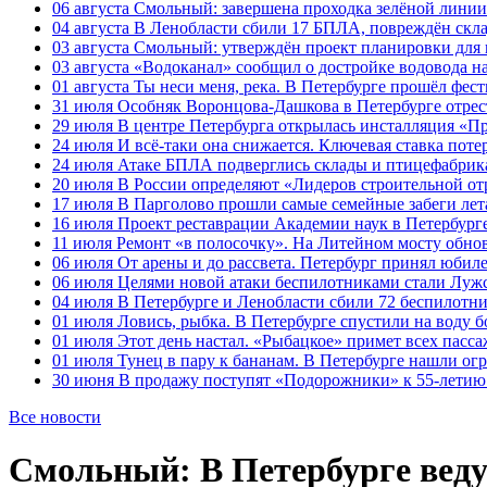
06 августа
Смольный: завершена проходка зелёной линии 
04 августа
В Ленобласти сбили 17 БПЛА, повреждён скла
03 августа
Смольный: утверждён проект планировки для 
03 августа
«Водоканал» сообщил о достройке водовода на
01 августа
Ты неси меня, река. В Петербурге прошёл фес
31 июля
Особняк Воронцова-Дашкова в Петербурге отрест
29 июля
В центре Петербурга открылась инсталляция «П
24 июля
И всё-таки она снижается. Ключевая ставка поте
24 июля
Атаке БПЛА подверглись склады и птицефабрика
20 июля
В России определяют «Лидеров строительной от
17 июля
В Парголово прошли самые семейные забеги лет
16 июля
Проект реставрации Академии наук в Петербурге
11 июля
Ремонт «в полосочку». На Литейном мосту обно
06 июля
От арены и до рассвета. Петербург принял юби
06 июля
Целями новой атаки беспилотниками стали Лужс
04 июля
В Петербурге и Ленобласти сбили 72 беспилотн
01 июля
Ловись, рыбка. В Петербурге спустили на воду 
01 июля
Этот день настал. «Рыбацкое» примет всех пасса
01 июля
Тунец в пару к бананам. В Петербурге нашли ог
30 июня
В продажу поступят «Подорожники» к 55-летию 
Все новости
Смольный: В Петербурге веду