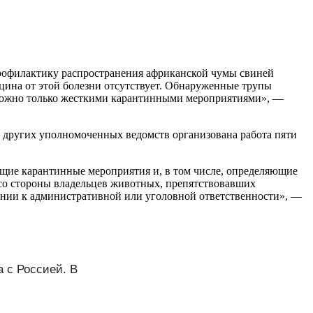
 Профилактику распространения африканской чумы свиней
ина от этой болезни отсутствует. Обнаруженные трупы
 можно только жесткими карантинными мероприятиями», —
и других уполномоченных ведомств организована работа пяти
щие карантинные мероприятия и, в том числе, определяющие
со стороны владельцев животных, препятствовавших
ении к административной или уголовной ответственности», —
 с Россией. В