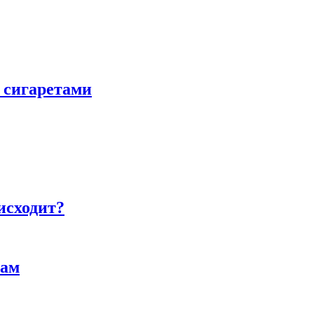
 сигаретами
исходит?
там