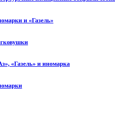
номарки и «Газель»
егковушки
з», «Газель» и иномарка
иномарки