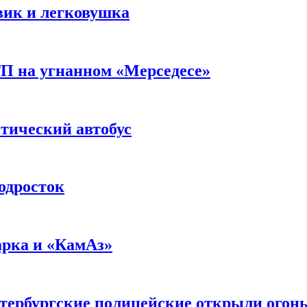
вик и легковушка
ТП на угнанном «Мерседесе»
тический автобус
одросток
арка и «КамАз»
етербургские полицейские открыли огон