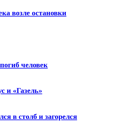
ека возле остановки
 погиб человек
с и «Газель»
ся в столб и загорелся