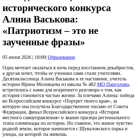
исторического конкурса
Алина Васькова:
«Патриотизм ‒ это не
заученные фразы»
05 июня 2026 | 18:00|
Образование
Одна мечтает оказаться в ночь перед восстанием декабристов,
а другая хочет, чтобы ее ученики сами стали учителями.
Десятиклассница Алина Васькова и ее наставник, учитель
истории Ирина Моловцева из школы № 482
МО Парголово
,
встретились с нами для искреннего разговора о том, как
история становится частью жизни. За плечами Алины: победа
во Всероссийском конкурсе «Портрет твоего края», за
которую она получила Благодарственное письмо от Совета
Федерации, финал Всероссийского конкурса «История
местного самоуправления» и звание призера регионального
этапа олимпиады по истории. Но главное, это живое чувство
родной земли, которое начинается с Шуваловского парка и
улицы, на которой ты живешь.