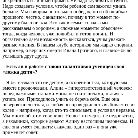
искренность и личный пример. Не надо заучивать лозунги.
Надо создавать условия, чтобы ребенок сам захотел узнать
больше. Мы говорим не только о победах, но и об ошибках
прошлого: честно, с анализом, почему в тот момент по-
другому было нельзя. Это как в семье: сначала мы
рассказываем о хорошем, а сложные моменты объясняем
тогда, когда человек уже полюбил и готов понять. И
обязательно даем возможность высказаться, учим уважать
разные мнения. В нашем клубе историков мы жарко спорили,
например, о версиях смерти Ивана Грозного, и главное было
услышать друг друга.
‒ Есть ли в работе с такой талантливой ученицей своя
«ложка дегтя»?
‒ Я бы назвала это не дегтем, а особенностью, которую мы
вместе преодолевали. Алина ‒ гиперответственный человек:
перед важными этапами могла не спать ночами, пытаясь
успеть все. Приходилось учить ее беречь себя. Еще она
невероятно честная, и любая несправедливость выбивает ее из
колеи ‒ например, когда кто-то списывает, и условия неравны.
Мы много об этом говорили. Но все эти черты не недостатки,
а изюминки, которые делают Алину настоящим человеком. И
еще она умеет слышать: скажешь один раз ‒ и она уже
применяет совет.