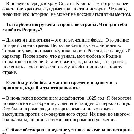
‒ В первую очередь в храм Спас на Крови. Там потрясающее
сочетание красоты, фундаментальности и истории. Человек,
знающий его историю, не может не восхищаться этим местом.
‒ Ты глубоко погружена в прошлое страны. Что для тебя
«любить Родину»?
‒ Для меня патриотизм ‒ это не заученные фразы. Это знание
истории своей страны. Нельзя любить то, чего не знаешь.
Только изучая, понимаешь уникальность России, ее народный
характер. После всего, что я узнала, моя любовь к Родине
стала только крепче. И мне кажется, одна из задач патриота:
посвятить свою профессию тому, чтобы приносить пользу
стране.
‒ Если бы у тебя была машина времени и один час в
прошлом, куда бы ты отправилась?
‒ В ночь перед восстанием декабристов. 1825 год. Я бы хотела
побывать на их собрании, услышать их идеи от первого лица.
Это были первые люди, которые осмелились открыто
выступить против самодержавного строя. Их идеи во многом
радикальны, но они заслуживают огромного уважения.
‒ Сейчас обсуждают введение устного экзамена по истории.