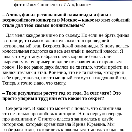
фото: Илья Снопченко / ИА «Диалог»
‒ Алина, финал региональной олимпиады и финал
всероссийского конкурса в Москве
‒ какое из этих событий
стало для тебя самым волнительным?
‒ Для меня каждое значимо по-своему. Но если не брать финал
в столице, то самым волнительным стал прошедший
региональный этап Всероссийской олимпиады. К нему велась
колоссальная подготовка весь девятый и десятый классы. Я
шла к этому этапу, набрала очень хорошие баллы, они
выросли у меня примерно вдвое по сравнению с прошлым
годом. Но все равно двух баллов не хватило, чтобы пройти на
заключительный этап. Конечно, это не та победа, которую я
себе представляла, но это мощный стимул на следующий год.
Теперь я точно знаю, что смогу.
‒ Твои результаты растут год от года. За счет чего? Это
просто упорный труд или есть какой-то секрет?
‒ Секрета нет. В какой-то момент я поняла, что олимпиада ‒
это не только про любовь к истории. Это в первую очередь
про дисциплину. С пятого класса я занималась в клубе
историков, который организовала Ирина Юрьевна. Мы
разбирали темы, готовились к школьным этапам: это давало