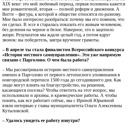
XIX веке: это мой любимый период, первая половина кажется
мне романтичной, вторая — полной реформ и движения. А
Витте ‒ фигура, к которой в обществе относятся по-разному.
Мне было интересно разобраться: почему мы его помним, что
он сделал. В эссе я старалась показать его живым человеком,
без деления на черное и белое. Наверное, это и зацепило
жюри. Результатов мы ждали целый год, а потом вдруг
звонок: вы победитель, завтра вручение грамоты.
‒ В апреле ты стала финалистом Всероссийского конкурса
«История местного самоуправления». Это уже напрямую
связано с Парголово. О чем была работа?
‒ Мы рассматривали историю местного самоуправления
именно в Парголово от первого летописного упоминания в
новгородской переписи 1500 года до сегодняшнего дня. Как
люди могут влиять на благоустройство, на решения,
касающиеся поселка? Чтобы ответить на этот вопрос, мы
использовали и архивы, и краеведческие работы. А чтобы
понять, как все работает сейчас, мы с Ириной Юрьевной
взяли интервью у главы муниципалитета Ольги Алексеевны
Кутыловской.
‒ Удалось увидеть ее работу изнутри?