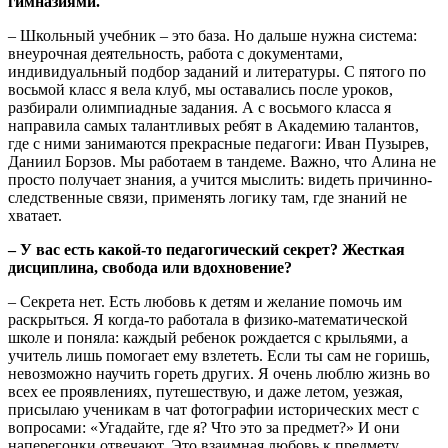
гимназиями.
‒ Школьный учебник ‒ это база. Но дальше нужна система:
внеурочная деятельность, работа с документами,
индивидуальный подбор заданий и литературы. С пятого по
восьмой класс я вела клуб, мы оставались после уроков,
разбирали олимпиадные задания. А с восьмого класса я
направила самых талантливых ребят в Академию талантов,
где с ними занимаются прекрасные педагоги: Иван Пузырев,
Даниил Борзов. Мы работаем в тандеме. Важно, что Алина не
просто получает знания, а учится мыслить: видеть причинно-
следственные связи, применять логику там, где знаний не
хватает.
‒ У вас есть какой-то педагогический секрет? Жесткая
дисциплина, свобода или вдохновение?
‒ Секрета нет. Есть любовь к детям и желание помочь им
раскрыться. Я когда-то работала в физико-математической
школе и поняла: каждый ребенок рождается с крыльями, а
учитель лишь помогает ему взлететь. Если ты сам не горишь,
невозможно научить гореть других. Я очень люблю жизнь во
всех ее проявлениях, путешествую, и даже летом, уезжая,
присылаю ученикам в чат фотографии исторических мест с
вопросами: «Угадайте, где я? Что это за предмет?» И они
наперегонки отвечают. Это взаимная любовь к предмету.