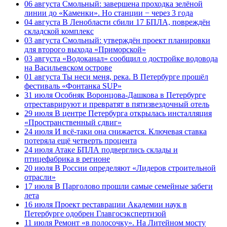
06 августа
Смольный: завершена проходка зелёной
линии до «Каменки». Но станции − через 3 года
04 августа
В Ленобласти сбили 17 БПЛА, повреждён
складской комплекс
03 августа
Смольный: утверждён проект планировки
для второго выхода «Приморской»
03 августа
«Водоканал» сообщил о достройке водовода
на Васильевском острове
01 августа
Ты неси меня, река. В Петербурге прошёл
фестиваль «Фонтанка SUP»
31 июля
Особняк Воронцова-Дашкова в Петербурге
отреставрируют и превратят в пятизвездочный отель
29 июля
В центре Петербурга открылась инсталляция
«Пространственный сдвиг»
24 июля
И всё-таки она снижается. Ключевая ставка
потеряла ещё четверть процента
24 июля
Атаке БПЛА подверглись склады и
птицефабрика в регионе
20 июля
В России определяют «Лидеров строительной
отрасли»
17 июля
В Парголово прошли самые семейные забеги
лета
16 июля
Проект реставрации Академии наук в
Петербурге одобрен Главгосэкспертизой
11 июля
Ремонт «в полосочку». На Литейном мосту