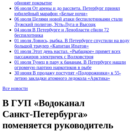
обновят покрытие
06 июля
От арены и до рассвета. Петербург принял
юбилейный марафон «Белые ночи»
06 июля
Целями новой атаки беспилотниками стали
Лужский полигон, Усть-Луга и Высоцк
04 июля
В Петербурге и Ленобласти сбили 72
беспилотника
01 июля
Ловись, рыбка. В Петербурге спустили на воду
большой траулер «Капитан Ипатов»
01 июля
Этот день настал. «Рыбацкое» примет всех
пассажиров электричек с Волховстроя
01 июля
Тунец в пару к бананам. В Петербурге нашли
огромную партию наркотиков в рыбе
30 июня
В продажу поступят «Подорожники» к 55-
летию закладки атомного ледокола «Арктика»
Все новости
В ГУП «Водоканал
Санкт‑Петербурга»
поменяется руководитель