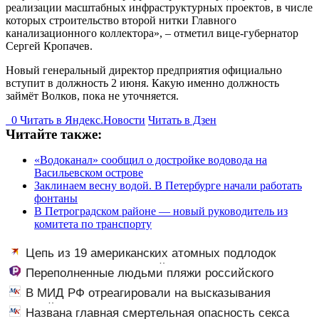
реализации масштабных инфраструктурных проектов, в числе
которых строительство второй нитки Главного
канализационного коллектора», – отметил вице-губернатор
Сергей Кропачев.
Новый генеральный директор предприятия официально
вступит в должность 2 июня. Какую именно должность
займёт Волков, пока не уточняется.
0
Читать в
Я
ндекс.Новости
Читать в Дзен
Читайте также:
«Водоканал» сообщил о достройке водовода на
Васильевском острове
Заклинаем весну водой. В Петербурге начали работать
фонтаны
В Петроградском районе — новый руководитель из
комитета по транспорту
Цепь из 19 американских атомных подлодок
«окружает» Россию и Китай: это инструмент первого
Переполненные людьми пляжи российского
массированного удара
курортного города сняли на видео
В МИД РФ отреагировали на высказывания
властей Японии про атаку на Хиросиму
Названа главная смертельная опасность секса