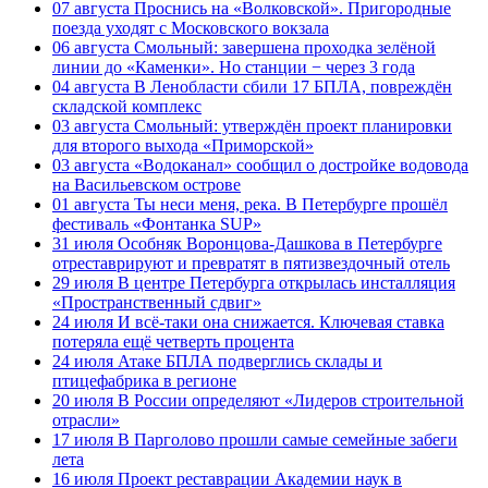
07 августа
Проснись на «Волковской». Пригородные
поезда уходят с Московского вокзала
06 августа
Смольный: завершена проходка зелёной
линии до «Каменки». Но станции − через 3 года
04 августа
В Ленобласти сбили 17 БПЛА, повреждён
складской комплекс
03 августа
Смольный: утверждён проект планировки
для второго выхода «Приморской»
03 августа
«Водоканал» сообщил о достройке водовода
на Васильевском острове
01 августа
Ты неси меня, река. В Петербурге прошёл
фестиваль «Фонтанка SUP»
31 июля
Особняк Воронцова-Дашкова в Петербурге
отреставрируют и превратят в пятизвездочный отель
29 июля
В центре Петербурга открылась инсталляция
«Пространственный сдвиг»
24 июля
И всё-таки она снижается. Ключевая ставка
потеряла ещё четверть процента
24 июля
Атаке БПЛА подверглись склады и
птицефабрика в регионе
20 июля
В России определяют «Лидеров строительной
отрасли»
17 июля
В Парголово прошли самые семейные забеги
лета
16 июля
Проект реставрации Академии наук в