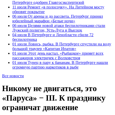
Петербурге одобрен Главгосэкспертизой
11 июля
Ремонт «в полосочку». На Литейном мосту
обновят покрытие
06 июля
От арены и до рассвета. Петербург принял
юбилейный марафон «Белые ночи»
06 июля
Целями новой атаки беспилотниками стали
Лужский полигон, Усть-Луга и Высоцк
04 июля
В Петербурге и Ленобласти сбили 72
беспилотника
01 июля
Ловись, рыбка. В Петербурге спустили на воду
большой траулер «Капитан Ипатов»
01 июля
Этот день настал. «Рыбацкое» примет всех
пассажиров электричек с Волховстроя
01 июля
Тунец в пару к бананам. В Петербурге нашли
огромную партию наркотиков в рыбе
Все новости
Никому не двигаться, это
«Паруса» − III. К празднику
ограничат движение