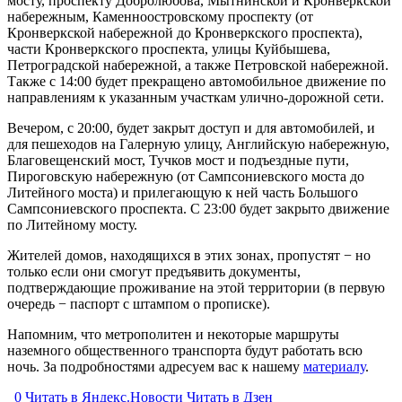
мосту, проспекту Добролюбова, Мытнинской и Кронверкской
набережным, Каменноостровскому проспекту (от
Кронверкской набережной до Кронверкского проспекта),
части Кронверкского проспекта, улицы Куйбышева,
Петроградской набережной, а также Петровской набережной.
Также с 14:00 будет прекращено автомобильное движение по
направлениям к указанным участкам улично-дорожной сети.
Вечером, с 20:00, будет закрыт доступ и для автомобилей, и
для пешеходов на Галерную улицу, Английскую набережную,
Благовещенский мост, Тучков мост и подъездные пути,
Пироговскую набережную (от Сампсониевского моста до
Литейного моста) и прилегающую к ней часть Большого
Сампсониевского проспекта. С 23:00 будет закрыто движение
по Литейному мосту.
Жителей домов, находящихся в этих зонах, пропустят − но
только если они смогут предъявить документы,
подтверждающие проживание на этой территории (в первую
очередь − паспорт с штампом о прописке).
Напомним, что метрополитен и некоторые маршруты
наземного общественного транспорта будут работать всю
ночь. За подробностями адресуем вас к нашему
материалу
.
0
Читать в
Я
ндекс.Новости
Читать в Дзен