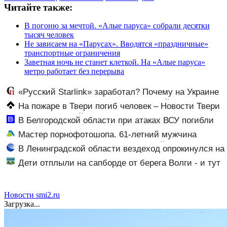
Читайте также:
В погоню за мечтой. «Алые паруса» собрали десятки
тысяч человек
Не зависаем на «Парусах». Вводятся «праздничные»
транспортные ограничения
Заветная ночь не станет клеткой. На «Алые паруса»
метро работает без перерыва
«Русский Starlink» заработал? Почему на Украине
кратно увеличилась точность попаданий по объектам
На пожаре в Твери погиб человек – Новости Твери
ВСУ
и городов Тверской области сегодня - Afanasy.biz –
В Белгородской области при атаках ВСУ погибли
Тверские новости. Новости Твери. Тверь новости.
три человека, еще 25 пострадали - Новости на
Мастер порнофотошопа. 61-летний мужчина
Новости. Новости сегод
Вести.ru
смастерил порнооткрытку и в итоге пойдёт под суд
В Ленинградской области вездеход опрокинулся на
дороге, пассажир погиб
Дети отплыли на сапборде от берега Волги - и тут
«внезапно» налетел шторм
Новости smi2.ru
Загрузка...