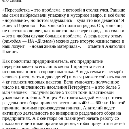
его семьи.
«Переработка – это проблема, с которой я столкнулся. Раньше
мы сами выбрасывали упаковку в мусорное ведро, и всё было
«нормально», но потом задумались – куда это всё девается? Я
живу в Горелово – Волхонский полигон рядом. Он, конечно,
не настолько воняет, как полигон на севере города, но свалки
– это в любом случае большая проблема. А ведь всему этому
(
отходам — ИА «Диалог»
) можно дать вторую жизнь; таков и
наш лозунг – «новая жизнь материала», — отметил Анатолий
Пынин.
Как подсчитал предприниматель, его предприятие
перерабатывает всего лишь около 1 процента всего
использованного в городе пластика. А ведь семья из четырёх
человек (отец, мать и двое детей) в месяц может собрать около
4 кг полиэтиленовых пакетов. Если умножить полученное
число на численность населения Петербурга – а это более 5
млн человек – получим более 5 тысяч тонн пластиковой
упаковки и плёнки. А в цех Анатолия каждый месяц с точек
раздельного сбора привозят всего лишь 400 — 600 кг. По этой
причине, помимо производства плитки, Анатолий ведет
активную деятельность по внедрению раздельного сбора на
предприятиях. А с сентября он планирует начать работу со
школами и детскими организациями, чтобы приучить и детей
к раздельному сбору мусора.