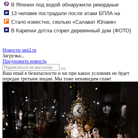
области на второй неделе августа
В Японии под водой обнаружили рекордные
запасы «невидимого» золота
13 человек пострадали после атаки БПЛА на
российский город
Стало известно, сколько «Салават Юлаев»
получил от СКА в сделке по Бландиси
В Карелии дотла сгорел деревянный дом (ФОТО)
Новости smi2.ru
Загрузка...
Предложить новость
Ваш email в безопасности и ни при каких условиях не будет
передан третьим лицам. Мы тоже ненавидим спам!