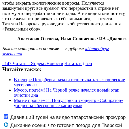
чтобы закрыть экологические вопросы. Получается
замкнутый круг: все думают, что переработки в стране нет,
потому что переработчики не видны. А не видны они потому,
что не желают привлекать к себе внимание», — отметила
Татьяна Нагорская, руководитель общественного движения
«Раздельный сбор».
Анастасия Оленева, Илья Снопченко / ИА «Диалог»
Больше материалов по теме — в рубрике
«Петербург
зеленеет»
.
147
Читать в
Я
ндекс.Новости
Читать в Дзен
Читайте также:
В центре Петербурга начали испытывать электрические
мусоровозы
Мусор, подъём! На Чёрной речке начался новый этап
очистки дна
Мы не прощаемся. Популярный экоцентр «Собиратор»
уходит на «бессрочные каникулы»
Давивший гусей на видео татарстанский прокурор
ушел в отставку 09/08/2026 – Новости
Дыхание осени: что готовит погода для Тверской