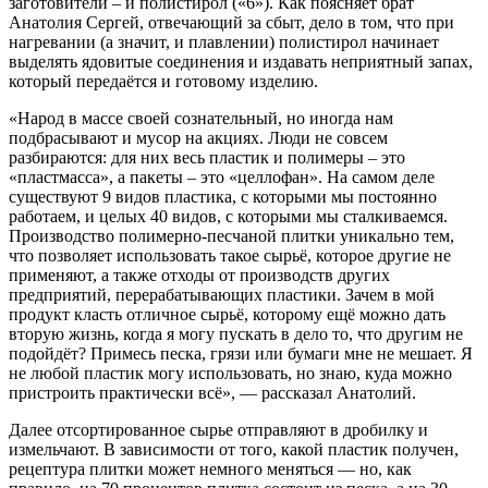
заготовители – и полистирол («6»). Как поясняет брат
Анатолия Сергей, отвечающий за сбыт, дело в том, что при
нагревании (а значит, и плавлении) полистирол начинает
выделять ядовитые соединения и издавать неприятный запах,
который передаётся и готовому изделию.
«Народ в массе своей сознательный, но иногда нам
подбрасывают и мусор на акциях. Люди не совсем
разбираются: для них весь пластик и полимеры – это
«пластмасса», а пакеты – это «целлофан». На самом деле
существуют 9 видов пластика, с которыми мы постоянно
работаем, и целых 40 видов, с которыми мы сталкиваемся.
Производство полимерно-песчаной плитки уникально тем,
что позволяет использовать такое сырьё, которое другие не
применяют, а также отходы от производств других
предприятий, перерабатывающих пластики. Зачем в мой
продукт класть отличное сырьё, которому ещё можно дать
вторую жизнь, когда я могу пускать в дело то, что другим не
подойдёт? Примесь песка, грязи или бумаги мне не мешает. Я
не любой пластик могу использовать, но знаю, куда можно
пристроить практически всё», — рассказал Анатолий.
Далее отсортированное сырье отправляют в дробилку и
измельчают. В зависимости от того, какой пластик получен,
рецептура плитки может немного меняться — но, как