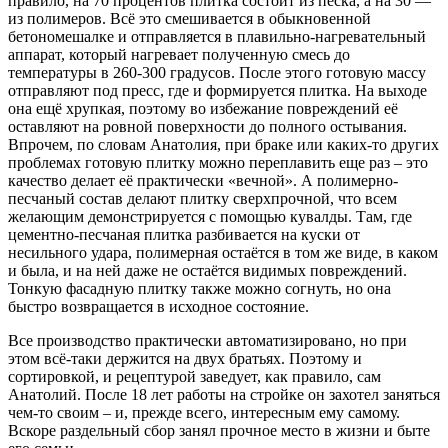
правило, на 70 процентов плитка состоит из песка, а на 30 —
из полимеров. Всё это смешивается в обыкновенной
бетономешалке и отправляется в плавильно-нагревательный
аппарат, который нагревает полученную смесь до
температуры в 260-300 градусов. После этого готовую массу
отправляют под пресс, где и формируется плитка. На выходе
она ещё хрупкая, поэтому во избежание повреждений её
оставляют на ровной поверхности до полного остывания.
Впрочем, по словам Анатолия, при браке или каких-то других
проблемах готовую плитку можно переплавить еще раз – это
качество делает её практически «вечной». А полимерно-
песчаный состав делают плитку сверхпрочной, что всем
желающим демонстрируется с помощью кувалды. Там, где
цементно-песчаная плитка разбивается на куски от
несильного удара, полимерная остаётся в том же виде, в каком
и была, и на ней даже не остаётся видимых повреждений.
Тонкую фасадную плитку также можно согнуть, но она
быстро возвращается в исходное состояние.
Все производство практически автоматизировано, но при
этом всё-таки держится на двух братьях. Поэтому и
сортировкой, и рецептурой заведует, как правило, сам
Анатолий. После 18 лет работы на стройке он захотел заняться
чем-то своим – и, прежде всего, интересным ему самому.
Вскоре раздельный сбор занял прочное место в жизни и быте