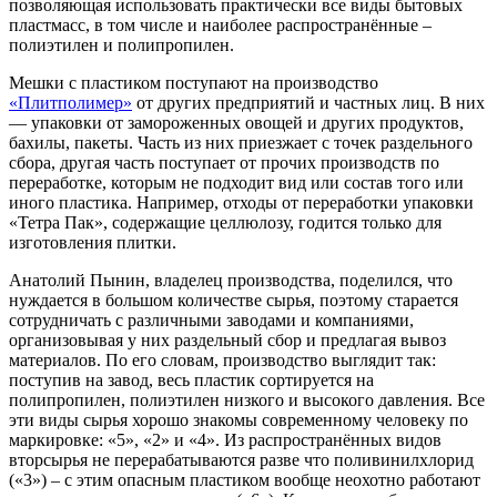
позволяющая использовать практически все виды бытовых
пластмасс, в том числе и наиболее распространённые –
полиэтилен и полипропилен.
Мешки с пластиком поступают на производство
«Плитполимер»
от других предприятий и частных лиц. В них
— упаковки от замороженных овощей и других продуктов,
бахилы, пакеты. Часть из них приезжает с точек раздельного
сбора, другая часть поступает от прочих производств по
переработке, которым не подходит вид или состав того или
иного пластика. Например, отходы от переработки упаковки
«Тетра Пак», содержащие целлюлозу, годится только для
изготовления плитки.
Анатолий Пынин, владелец производства, поделился, что
нуждается в большом количестве сырья, поэтому старается
сотрудничать с различными заводами и компаниями,
организовывая у них раздельный сбор и предлагая вывоз
материалов. По его словам, производство выглядит так:
поступив на завод, весь пластик сортируется на
полипропилен, полиэтилен низкого и высокого давления. Все
эти виды сырья хорошо знакомы современному человеку по
маркировке: «5», «2» и «4». Из распространённых видов
вторсырья не перерабатываются разве что поливинилхлорид
(«3») – с этим опасным пластиком вообще неохотно работают