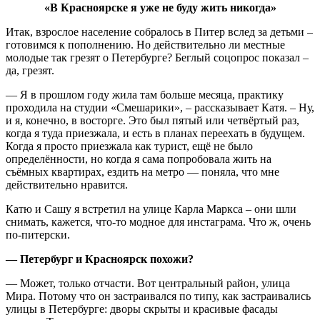
«В Красноярске я уже не буду жить никогда»
Итак, взрослое население собралось в Питер вслед за детьми –
готовимся к пополнению. Но действительно ли местные
молодые так грезят о Петербурге? Беглый соцопрос показал –
да, грезят.
— Я в прошлом году жила там больше месяца, практику
проходила на студии «Смешарики», – рассказывает Катя. – Ну,
и я, конечно, в восторге. Это был пятый или четвёртый раз,
когда я туда приезжала, и есть в планах переехать в будущем.
Когда я просто приезжала как турист, ещё не было
определённости, но когда я сама попробовала жить на
съёмных квартирах, ездить на метро — поняла, что мне
действительно нравится.
Катю и Сашу я встретил на улице Карла Маркса – они шли
снимать, кажется, что-то модное для инстаграма. Что ж, очень
по-питерски.
— Петербург и Красноярск похожи?
— Может, только отчасти. Вот центральный район, улица
Мира. Потому что он застраивался по типу, как застраивались
улицы в Петербурге: дворы скрыты и красивые фасады