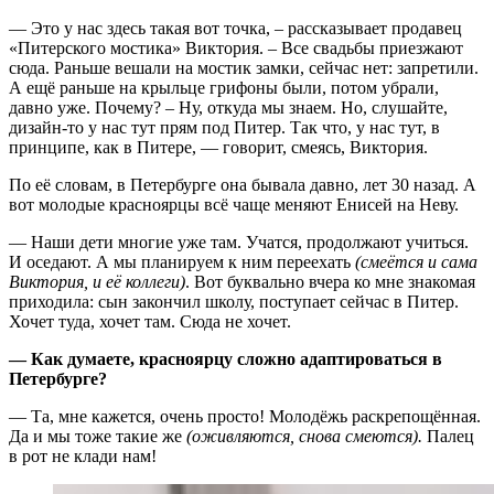
— Это у нас здесь такая вот точка, – рассказывает продавец
«Питерского мостика» Виктория. – Все свадьбы приезжают
сюда. Раньше вешали на мостик замки, сейчас нет: запретили.
А ещё раньше на крыльце грифоны были, потом убрали,
давно уже. Почему? – Ну, откуда мы знаем. Но, слушайте,
дизайн-то у нас тут прям под Питер. Так что, у нас тут, в
принципе, как в Питере, — говорит, смеясь, Виктория.
По её словам, в Петербурге она бывала давно, лет 30 назад. А
вот молодые красноярцы всё чаще меняют Енисей на Неву.
— Наши дети многие уже там. Учатся, продолжают учиться.
И оседают. А мы планируем к ним переехать
(смеётся и сама
Виктория, и её коллеги)
. Вот буквально вчера ко мне знакомая
приходила: сын закончил школу, поступает сейчас в Питер.
Хочет туда, хочет там. Сюда не хочет.
— Как думаете, красноярцу сложно адаптироваться в
Петербурге?
— Та, мне кажется, очень просто! Молодёжь раскрепощённая.
Да и мы тоже такие же
(оживляются, снова смеются).
Палец
в рот не клади нам!