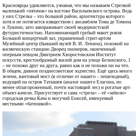
Красноярцы удивляются, узнавая, что мы называем Стрелкой
маленький «пятачок» на востоке Васильевского острова. Ведь
у них Стрелка – это большой район, архитектура которого
хотя и не потягается изяществом с ансамблем Тома де Томона
и Лукини, зато завораживает своей модернистской
футуристичностью. Напоминающий грубый макет рояля
Большой концертный зал, украшенный стрит-артом
Музейный центр (бывший музей В. И. Ленина), похожий на
космическую станцию Дворец пионеров, оконченный
оперным певцом Дмитрием Хворостовским Институт
искусств, крестообразный жилой дом на улице Белинского, 1
– не похожи друг на друга, равно как и не похожи ни на что.
В общем, дивное позднесоветское зодчество. Ещё здесь много
зелени, вантовый мост (в отличие от нашего – пешеходный),
ведущий на остров Татышев (аналог нашего Елагина, но
менее облагороженный, почти настоящий лес) и рогатые арт-
объект-качели. Присутствует и сама «стрела» – её «забили»
городская речка Кача и могучий Енисей, именуемый
местными «батюшкой».