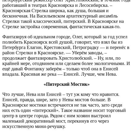
работавший в театрах Красноярска и Лесосибирска. –
Красноярская Стрелка широка, как душа, большая и
бесконечная. На Васильевском архитектурный ансамбль
Стрелки такой классический, питерский. В Красноярске на
Стрелке застройка современная, фантастическая какая-то.
Фантазируя об идеальном городе, Олег, который за год успел
полюбить Красноярск всей душой, говорит, что взял бы из
Петербурга Елагин, Крестовский, Петроградку — и перенёс в
район Стрелки в Красноярске. — Уберём заводы, –
продолжает фантазировать Христолюбский. – Ну, или, по
крайней мере, отодвинем или сделаем более экологичными. И
ещё давай Фонтанку заберём – только чтоб она в Енисей
впадала. Красивая же река — Енисей. Лучше, чем Нева.
«Питерский Мостик»
Что лучше, Нева или Енисей – тут уж кому что нравится.
Енисей, правда, шире, зато у Невы мостов больше. В
Красноярске мостики встречаются не так часто, зато среди
них есть один «питерский». Такое название носит торговый
центр в центре города. Рядом с ним хозяин выстроил
маленький декоративный мост, перекинув его через
искусственную мини-речушку.