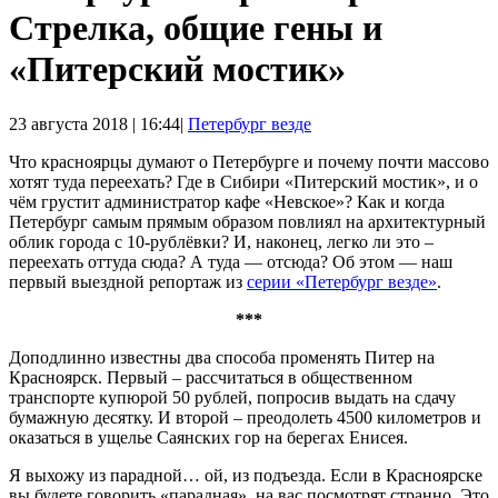
Стрелка, общие гены и
«Питерский мостик»
23 августа 2018 | 16:44|
Петербург везде
Что красноярцы думают о Петербурге и почему почти массово
хотят туда переехать? Где в Сибири «Питерский мостик», и о
чём грустит администратор кафе «Невское»? Как и когда
Петербург самым прямым образом повлиял на архитектурный
облик города с 10-рублёвки? И, наконец, легко ли это –
переехать оттуда сюда? А туда — отсюда? Об этом — наш
первый выездной репортаж из
серии «Петербург везде»
.
***
Доподлинно известны два способа променять Питер на
Красноярск. Первый – рассчитаться в общественном
транспорте купюрой 50 рублей, попросив выдать на сдачу
бумажную десятку. И второй – преодолеть 4500 километров и
оказаться в ущелье Саянских гор на берегах Енисея.
Я выхожу из парадной… ой, из подъезда. Если в Красноярске
вы будете говорить «парадная», на вас посмотрят странно. Это