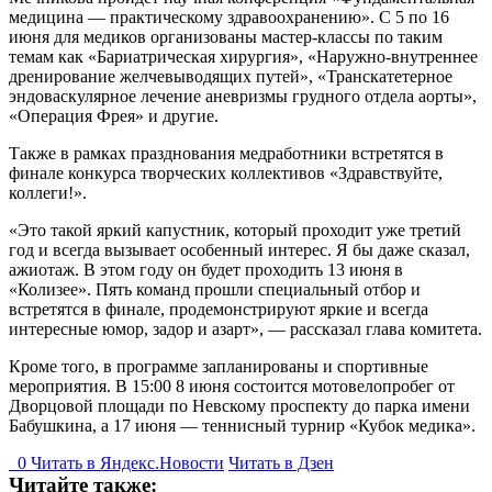
медицина — практическому здравоохранению». С 5 по 16
июня для медиков организованы мастер-классы по таким
темам как «Бариатрическая хирургия», «Наружно-внутреннее
дренирование желчевыводящих путей», «Транскатетерное
эндоваскулярное лечение аневризмы грудного отдела аорты»,
«Операция Фрея» и другие.
Также в рамках празднования медработники встретятся в
финале конкурса творческих коллективов «Здравствуйте,
коллеги!».
«Это такой яркий капустник, который проходит уже третий
год и всегда вызывает особенный интерес. Я бы даже сказал,
ажиотаж. В этом году он будет проходить 13 июня в
«Колизее». Пять команд прошли специальный отбор и
встретятся в финале, продемонстрируют яркие и всегда
интересные юмор, задор и азарт», — рассказал глава комитета.
Кроме того, в программе запланированы и спортивные
мероприятия. В 15:00 8 июня состоится мотовелопробег от
Дворцовой площади по Невскому проспекту до парка имени
Бабушкина, а 17 июня — теннисный турнир «Кубок медика».
0
Читать в
Я
ндекс.Новости
Читать в Дзен
Читайте также: