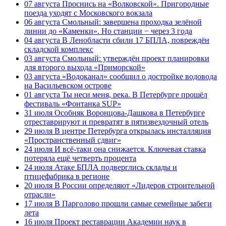
07 августа
Проснись на «Волковской». Пригородные
поезда уходят с Московского вокзала
06 августа
Смольный: завершена проходка зелёной
линии до «Каменки». Но станции − через 3 года
04 августа
В Ленобласти сбили 17 БПЛА, повреждён
складской комплекс
03 августа
Смольный: утверждён проект планировки
для второго выхода «Приморской»
03 августа
«Водоканал» сообщил о достройке водовода
на Васильевском острове
01 августа
Ты неси меня, река. В Петербурге прошёл
фестиваль «Фонтанка SUP»
31 июля
Особняк Воронцова-Дашкова в Петербурге
отреставрируют и превратят в пятизвездочный отель
29 июля
В центре Петербурга открылась инсталляция
«Пространственный сдвиг»
24 июля
И всё-таки она снижается. Ключевая ставка
потеряла ещё четверть процента
24 июля
Атаке БПЛА подверглись склады и
птицефабрика в регионе
20 июля
В России определяют «Лидеров строительной
отрасли»
17 июля
В Парголово прошли самые семейные забеги
лета
16 июля
Проект реставрации Академии наук в