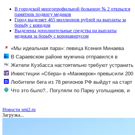
В городской многопрофильной больнице № 2 открылся
памятник подвигу медиков
Город выделяет 465 миллионов рублей на выплаты за
борьбу с ковидом
Выделены дополнительные средства на выплаты
медикам за борьбу с коронавирусом
«Мы идеальная пара»: певица Ксения Минаева
после измены парня нашла нового возлюбленного
В Сараевском районе мужчина отправился в
колонию строгого режима за пьяное вождение
Жители Кузбасса настоятельно требуют устранить
давнюю проблему с закрытым мостом в
Инвестиции «Сбера» в «Манжерок» превысили 200
Таштагольском районе
млрд рублей
Любители бега из 78 регионов РФ выйдут на старт
полумарафона в Санкт-Петербурге - Новости на
Что это было?.. Погуляли по Парку угольщиков, и
Вести.ru
он даже ужаснее, чем вы думаете
Новости smi2.ru
Загрузка...