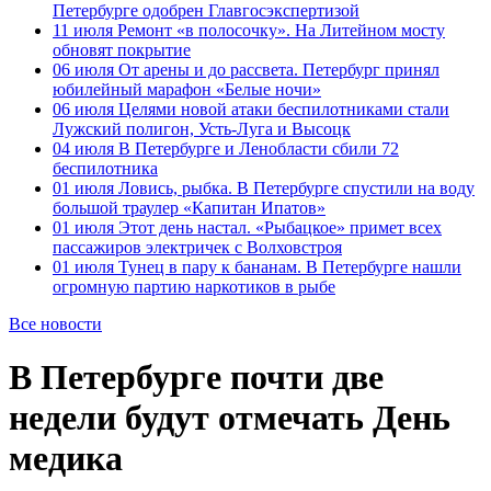
Петербурге одобрен Главгосэкспертизой
11 июля
Ремонт «в полосочку». На Литейном мосту
обновят покрытие
06 июля
От арены и до рассвета. Петербург принял
юбилейный марафон «Белые ночи»
06 июля
Целями новой атаки беспилотниками стали
Лужский полигон, Усть-Луга и Высоцк
04 июля
В Петербурге и Ленобласти сбили 72
беспилотника
01 июля
Ловись, рыбка. В Петербурге спустили на воду
большой траулер «Капитан Ипатов»
01 июля
Этот день настал. «Рыбацкое» примет всех
пассажиров электричек с Волховстроя
01 июля
Тунец в пару к бананам. В Петербурге нашли
огромную партию наркотиков в рыбе
Все новости
В Петербурге почти две
недели будут отмечать День
медика