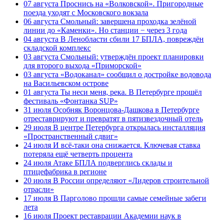
07 августа
Проснись на «Волковской». Пригородные
поезда уходят с Московского вокзала
06 августа
Смольный: завершена проходка зелёной
линии до «Каменки». Но станции − через 3 года
04 августа
В Ленобласти сбили 17 БПЛА, повреждён
складской комплекс
03 августа
Смольный: утверждён проект планировки
для второго выхода «Приморской»
03 августа
«Водоканал» сообщил о достройке водовода
на Васильевском острове
01 августа
Ты неси меня, река. В Петербурге прошёл
фестиваль «Фонтанка SUP»
31 июля
Особняк Воронцова-Дашкова в Петербурге
отреставрируют и превратят в пятизвездочный отель
29 июля
В центре Петербурга открылась инсталляция
«Пространственный сдвиг»
24 июля
И всё-таки она снижается. Ключевая ставка
потеряла ещё четверть процента
24 июля
Атаке БПЛА подверглись склады и
птицефабрика в регионе
20 июля
В России определяют «Лидеров строительной
отрасли»
17 июля
В Парголово прошли самые семейные забеги
лета
16 июля
Проект реставрации Академии наук в