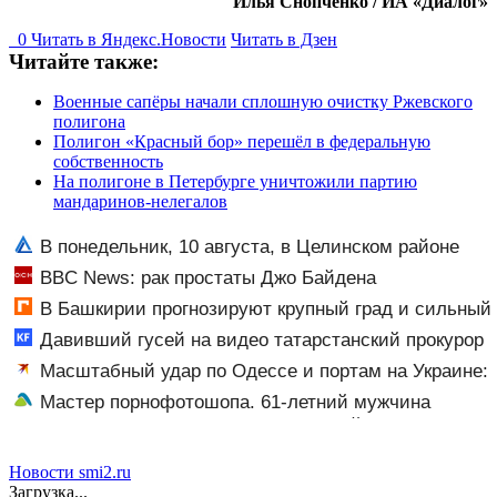
Илья Снопченко / ИА «Диалог»
0
Читать в
Я
ндекс.Новости
Читать в Дзен
Читайте также:
Военные сапёры начали сплошную очистку Ржевского
полигона
Полигон «Красный бор» перешёл в федеральную
собственность
На полигоне в Петербурге уничтожили партию
мандаринов-нелегалов
В понедельник, 10 августа, в Целинском районе
локальное отключение света
BBC News: рак простаты Джо Байдена
распространился на его кости и органы
В Башкирии прогнозируют крупный град и сильный
ветер
Давивший гусей на видео татарстанский прокурор
ушел в отставку 09/08/2026 – Новости
Масштабный удар по Одессе и портам на Украине:
Последние новости, подробности об ударах России 9
Мастер порнофотошопа. 61-летний мужчина
августа 2026 года
смастерил порнооткрытку и в итоге пойдёт под суд
Новости smi2.ru
Загрузка...