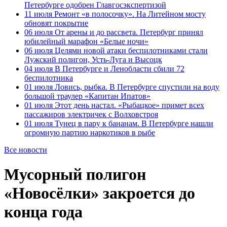
Петербурге одобрен Главгосэкспертизой
11 июля
Ремонт «в полосочку». На Литейном мосту
обновят покрытие
06 июля
От арены и до рассвета. Петербург принял
юбилейный марафон «Белые ночи»
06 июля
Целями новой атаки беспилотниками стали
Лужский полигон, Усть-Луга и Высоцк
04 июля
В Петербурге и Ленобласти сбили 72
беспилотника
01 июля
Ловись, рыбка. В Петербурге спустили на воду
большой траулер «Капитан Ипатов»
01 июля
Этот день настал. «Рыбацкое» примет всех
пассажиров электричек с Волховстроя
01 июля
Тунец в пару к бананам. В Петербурге нашли
огромную партию наркотиков в рыбе
Все новости
Мусорный полигон
«Новосёлки» закроется до
конца года