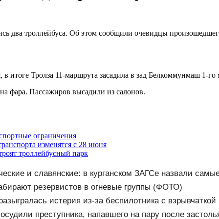
ись два троллейбуса. Об этом сообщили очевидцы произошедшег
, в итоге Тролза 11-маршрута засадила в зад Белкоммунмаш 1-го
на фара. Пассажиров высадили из салонов.
нспортные ограничения
ранспорта изменятся с 28 июня
строят троллейбусный парк
еческие и славянские: в курганском ЗАГСе назвали самы
абирают резервистов в огневые группы (ФОТО)
разыгралась истерия из-за беспилотника с взрывчаткой 
осудили преступника, напавшего на пару после застоль