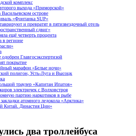
дской комплекс
второго выхода «Приморской»
 Васильевском острове
тиваль «Фонтанка SUP»
аврируют и превратят в пятизвездочный отель
ространственный сдвиг»
ряла ещё четверть процента
 в регионе
расли»
а
 одобрен Главгосэкспертизой
вят покрытие
лейный марафон «Белые ночи»
кий полигон, Усть-Луга и Высоцк
ика
большой траулер «Капитан Ипатов»
жиров электричек с Волховстроя
ромную партию наркотиков в рыбе
закладки атомного ледокола «Арктика»
й Китай. Династия Цин»
улись два троллейбуса