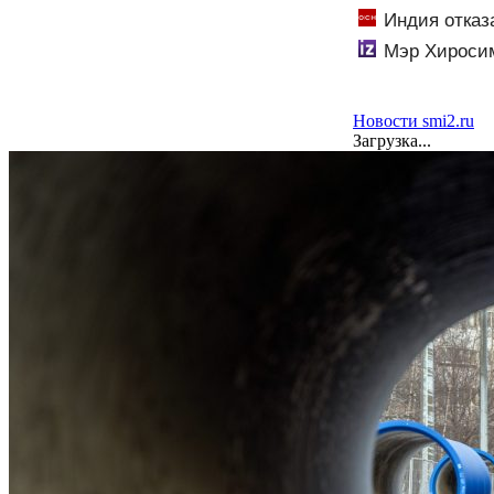
Индия отказ
Мэр Хиросим
Новости smi2.ru
Загрузка...