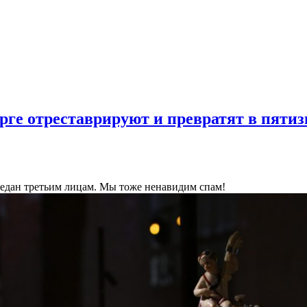
ге отреставрируют и превратят в пятиз
ередан третьим лицам. Мы тоже ненавидим спам!