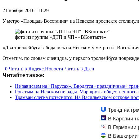
21 ноября 2016 | 11:29
У метро «Площадь Восстания» на Невском проспекте столкнул
фото из группы «ДТП и ЧП» «ВКонтакте»
«Два троллейбуса забодались на Невском у метро пл. Восстания
Отметим, по словам очевидца, у первого троллейбуса поврежде
0
Читать в
Я
ндекс.Новости
Читать в Дзен
Читайте также:
Не зависаем на «Парусах». Вводятся «праздничные» тра
Рогатым на Невском не рады. Маршруты общественного т
Трамваи слегка потеснятся. На Васильевском острове по
Тренд на гр
за 2026 год
В Карелии н
В Германии 
В Башкирии 