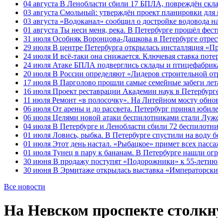
04 августа
В Ленобласти сбили 17 БПЛА, повреждён скла
03 августа
Смольный: утверждён проект планировки для 
03 августа
«Водоканал» сообщил о достройке водовода на
01 августа
Ты неси меня, река. В Петербурге прошёл фес
31 июля
Особняк Воронцова-Дашкова в Петербурге отрест
29 июля
В центре Петербурга открылась инсталляция «П
24 июля
И всё-таки она снижается. Ключевая ставка поте
24 июля
Атаке БПЛА подверглись склады и птицефабрика
20 июля
В России определяют «Лидеров строительной от
17 июля
В Парголово прошли самые семейные забеги лет
16 июля
Проект реставрации Академии наук в Петербурге
11 июля
Ремонт «в полосочку». На Литейном мосту обно
06 июля
От арены и до рассвета. Петербург принял юби
06 июля
Целями новой атаки беспилотниками стали Лужс
04 июля
В Петербурге и Ленобласти сбили 72 беспилотн
01 июля
Ловись, рыбка. В Петербурге спустили на воду 
01 июля
Этот день настал. «Рыбацкое» примет всех пасса
01 июля
Тунец в пару к бананам. В Петербурге нашли ог
30 июня
В продажу поступят «Подорожники» к 55-летию 
30 июня
В Эрмитаже открылась выставка «Императорски
Все новости
На Невском проспекте столкн