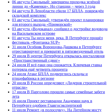
06 августа
Смольный: завершена проходка зелёной
линии до «Каменки». Но станции − через 3 года
04 августа
В Ленобласти сбили 17 БПЛА, повреждён
складской комплекс
03 августа
Смольный: утверждён проект планировки
для второго выхода «Приморской»
03 августа
«Водоканал» сообщил о достройке водовода
на Васильевском острове
01 августа
Ты неси меня, река. В Петербурге прошёл
фестиваль «Фонтанка SUP»
31 июля
Особняк Воронцова-Дашкова в Петербурге
отреставрируют и превратят в пятизвездочный отель
29 июля
В центре Петербурга открылась инсталляция
«Пространственный сдвиг»
24 июля
И всё-таки она снижается. Ключевая ставка
потеряла ещё четверть процента
24 июля
Атаке БПЛА подверглись склады и
птицефабрика в регионе
20 июля
В России определяют «Лидеров строительной
отрасли»
17 июля
В Парголово прошли самые семейные забеги
лета
16 июля
Проект реставрации Академии наук в
Петербурге одобрен Главгосэкспертизой
11 июля
Ремонт «в полосочку». На Литейном мосту