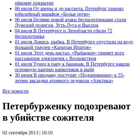
обновят покрытие
06 июля
От арены и до рассвета. Петербург принял
юбилейный марафон «Белые ночи»
06 июля
Целями новой атаки беспилотниками стали
Лужский полигон, Усть-Луга и Высоцк
04 июля
В Петербурге и Ленобласти сбили 72
беспилотника
01 июля
Ловись, рыбка. В Петербурге спустили на воду
большой траулер «Капитан Ипатов»
01 июля
Этот день настал. «Рыбацкое» примет всех
пассажиров электричек с Волховстроя
01 июля
Тунец в пару к бананам. В Петербурге нашли
огромную партию наркотиков в рыбе
30 июня
В продажу поступят «Подорожники» к 55-
летию закладки атомного ледокола «Арктика»
Все новости
Петербурженку подозревают
в убийстве сожителя
02 сентября 2013 | 16:10