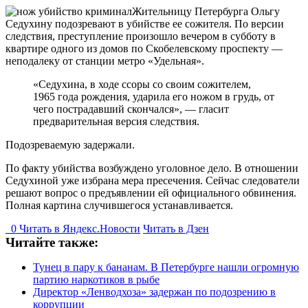
Жительницу Петербурга Ольгу
Седухину подозревают в убийстве ее сожителя. По версии
следствия, преступление произошло вечером в субботу в
квартире одного из домов по Скобелевскому проспекту —
неподалеку от станции метро «Удельная».
«Седухина, в ходе ссоры со своим сожителем,
1965 года рождения, ударила его ножом в грудь, от
чего пострадавший скончался», — гласит
предварительная версия следствия.
Подозреваемую задержали.
По факту убийства возбуждено уголовное дело. В отношении
Седухиной уже избрана мера пресечения. Сейчас следователи
решают вопрос о предъявлении ей официального обвинения.
Полная картина случившегося устанавливается.
0
Читать в
Я
ндекс.Новости
Читать в Дзен
Читайте также:
Тунец в пару к бананам. В Петербурге нашли огромную
партию наркотиков в рыбе
Директор «Ленводхоза» задержан по подозрению в
коррупции