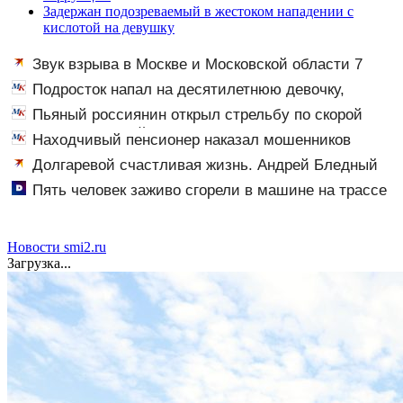
Задержан подозреваемый в жестоком нападении с
кислотой на девушку
Звук взрыва в Москве и Московской области 7
августа 2026 года: Причины, источник, откуда был
Подросток напал на десятилетнюю девочку,
громкий хлопок
ворвавшись в квартиру
Пьяный россиянин открыл стрельбу по скорой
помощи и полицейским
Находчивый пенсионер наказал мошенников
изощренным способом
Долгаревой счастливая жизнь. Андрей Бледный
пронзительно зачитал стихи вместо рэпа: «У меня на
Пять человек заживо сгорели в машине на трассе
душе сто и один шов — это туше»
(ФОТО)
Новости smi2.ru
Загрузка...